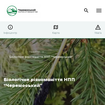
Інфоцентр
Карта
Увага
Головна
Новини
Біологічне різноманіття НПП “Черемоський”
Біологічне різноманіття НПП
“Черемоський”