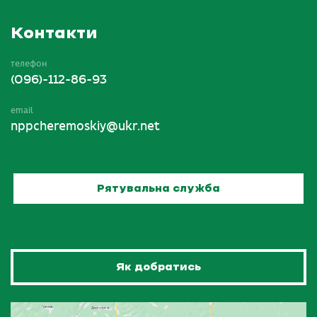
Контакти
телефон
(096)-112-86-93
email
nppcheremoskiy@ukr.net
Рятувальна служба
Як добратись