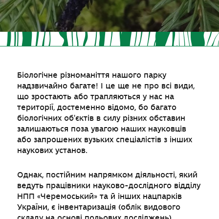
Біологічне різноманіття нашого парку
надзвичайно багате! І це ще не про всі види,
що зростають або трапляються у нас на
території, достеменно відомо, бо багато
біологічних об'єктів в силу різних обставин
залишаються поза увагою наших науковців
або запрошених вузьких спеціалістів з інших
наукових установ.
Однак, постійним напрямком діяльності, який
ведуть працівники науково-дослідного відділу
НПП «Черемоський» та й інших нацпарків
України, є інвентаризація (облік видового
складу на основі польових досліджень)