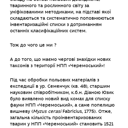
тваринного та рослинного світу за
уніфікованими методиками, на підставі якої
складаються та систематично поповнюються
інвентаризаційні списки з дотриманням
останніх класифікаційних систем.
Тож до чого це ми ?
А до того, що маємо чергові знахідки нових
таксонів з території НПП «Черемоський»!
Під час обробки польових матеріалів з
експедиції в ур. Семенчук (кв. 48), старшим
науковим співробітником, к.б.н. Діаною Юзик
було виявлено новий вид комах для списку
фауни НПП «Черемоський», а саме попелицю
вишневу (
Myzus
cerasi
Fabricius, 1775). Отже,
загальна кількість проінвентаризованих
тварин у НПП «Черемоський» становить 1521