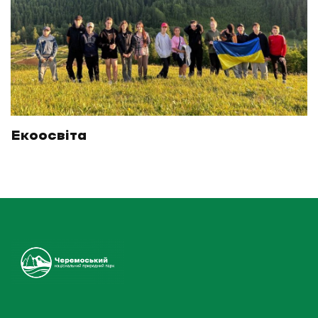
Екоосвіта