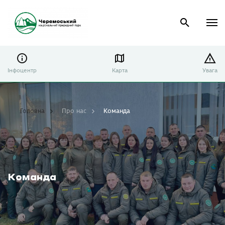
Інфоцентр
Карта
Увага
Головна
Про нас
Команда
Команда