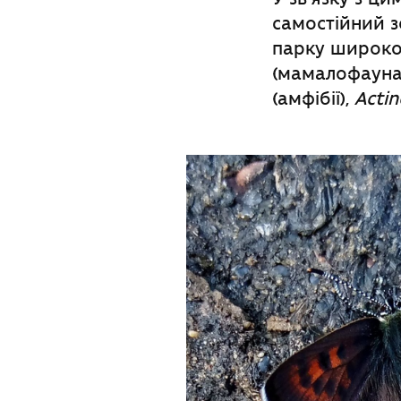
самостійний з
парку широко 
(мамалофауна
(амфібії),
Actin