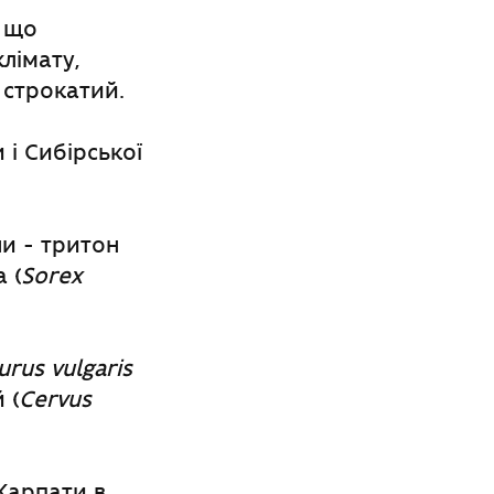
, що
лімату,
 строкатий.
 і Сибірської
ни - тритон
 (
Sorex
urus vulgaris
 (
Cervus
 Карпати в