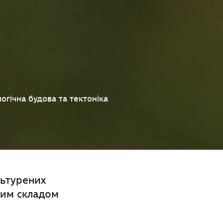
логічна будова та тектоніка
льтурених
вим складом