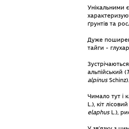
Унікальними є
характеризуют
ґрунтів та ро
Дуже поширені
тайги - глухар
Зустрічаються
альпійський (
T
alpinus
Schinz)
Чимало тут і к
L.), кіт лісовий 
elaphus
L.), р
У зв’язку з ц