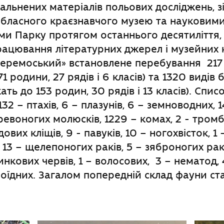
гальнених матеріалів польових досліджень, з
бласного краєзнавчого музею та науковим
ми Парку протягом останнього десятиліття,
рацювання літературних джерел і музейних к
еремоський» встановлене перебування 217
1 родини, 27 рядів і 6 класів) та 1320 видів
ть до 153 родин, 30 рядів і 13 класів). Спис
132 – птахів, 6 – плазунів, 6 – земноводних, 1
еревоногих молюсків, 1229 – комах, 2 - тром
одових кліщів, 9 - павуків, 10 – ногохвісток, 1
13 – щелепоногих раків, 5 – зяброногих раків
нкових червів, 1 – волосових, 3 – нематод, 
ідроїдних. Загалом попередній склад фауни ст