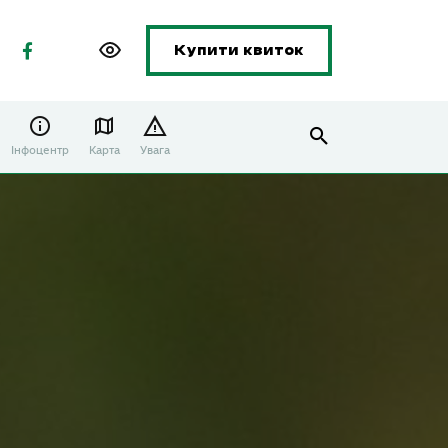
Купити квиток
Інфоцентр
Карта
Увага