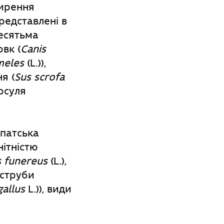
ширення
представлені в
есятьма
овк (
Canis
meles
(L.)),
я (
Sus scrofa
косуля
арпатська
нітністю
s funereus
(L.),
 яструби
allus
L.)), види