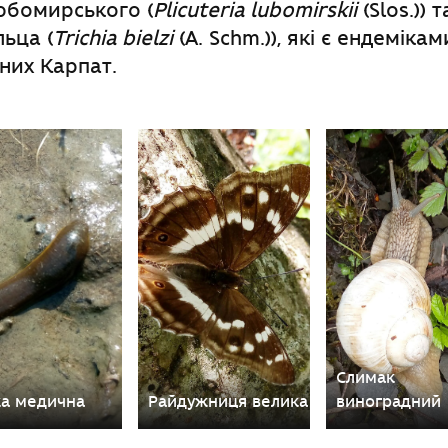
юбомирського (
Plicuteria lubomirskii
(Slos.)) 
льца (
Trichia bielzi
(A. Schm.)), які є ендеміка
дних Карпат.
Слимак
ка медична
Райдужниця велика
виноградний