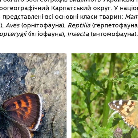
оогеографічний Карпатський округ. У наці
представлені всі основні класи тварин:
Mam
),
Aves
(орнітофауна),
Reptilia
(герпетофауна
opterygii
(іхтіофауна),
Insecta
(ентомофауна).