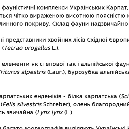
 фауністичні комплекси Українських Карпат
ься чітко вираженою висотною поясністю к
слинного покриву. Склад фауни надзвичайно
 представники хвойних лісів Східної Європи
 (
Tetrao urogallus
L.).
 елементи як степової так і альпійської фау
riturus alpestris
(Laur.), бурозубка альпійська
.
арпатських ендеміків - білка карпатська (
Sci
(
Felis silvestris
Schreber), олень благородний
ись звичайна (
Lynx lynx
(L.).
им багато зоогеографів виділяють Українські