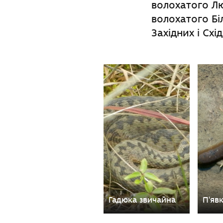
волохатого Л
волохатого Бі
Західних і Схі
Гадюка звичайна
П'яв