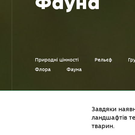
Фауна
Природні цінності
Рельєф
Гр
Флора
Фауна
Завдяки наявн
ландшафтів те
тварин.