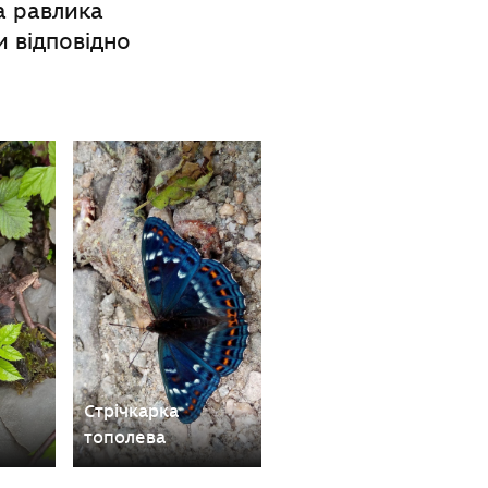
та равлика
ми відповідно
Стрічкарка
тополева