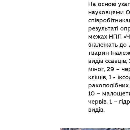
На основі уза
науковцями О
співробітника
результаті оп
межах HПП «Ч
(належать до 7
тварин (належа
видів ссавців, 
міног, 29 – ч
кліщів, 1 - ікс
ракоподібних, 
10 – малощети
червів, 1 – г
видів.