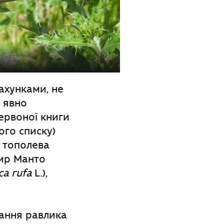
ахунками, не
 явно
ервоної книги
ого списку)
а тополева
атир Манто
ca rufa
L.),
вання равлика