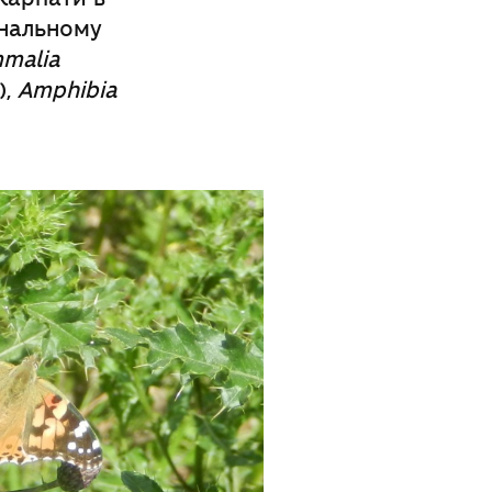
ональному
malia
),
Amphibia