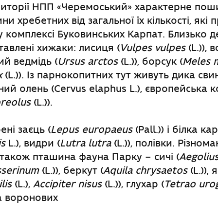
риторії НПП «Черемоський» характерне по
и хребетних від загальної їх кількості, які 
 комплексі Буковинських Карпат. Близько д
авлені хижаки: лисиця (
Vulpes vulpes
(L.)), в
рий ведмідь (
Ursus arctos
(L.)), борсук (
Meles 
x
(L.)). Із парнокопитних тут живуть дика свин
дний олень (Cervus elaphus L.), європейська 
reolus
(L.)).
ні заєць (
Lepus europaeus
(Pall.)) і білка к
is
L.), видри (
Lutra lutra
(L.)), полівки. Різнома
 також пташина фауна Парку – сичі (
Aegoliu
sserinum
(L.)), беркут (
Aquila chrysaetos
(L.)),
lis
(L.),
Accipiter nisus
(L.)), глухар (
Tetrao urog
а воронових