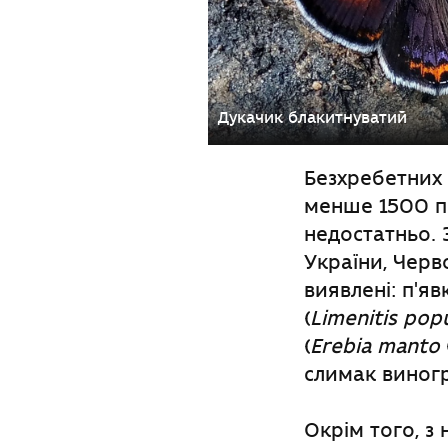
Дукачик блакитнуватий
Безхребетних 
менше 1500 пр
недостатньо. 
України, Черв
виявлені: п'яв
(
Limenitis popu
(
Erebia manto
слимак виног
Окрім того, з