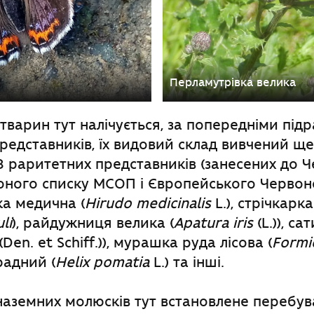
Перламутрівка велика
тварин тут налічується, за попередніми підр
едставників, їх видовий склад вивчений ще
З раритетних представників (занесених до Ч
оного списку МСОП і Європейського Червон
ка медична (
Hirudo medicinalis
L.), стрічкарк
li
), райдужниця велика (
Apatura iris
(L.)), с
(Den. et Schiff.)), мурашка руда лісова (
Formi
радний (
Helix pomatia
L.) та інші.
 наземних молюсків тут встановлене перебу