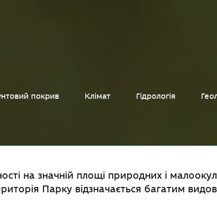
унтовий покрив
Клімат
Гідрологія
Гео
ості на значній площі природних і малооку
риторія Парку відзначається багатим видо