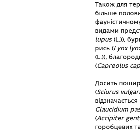
Також для те
більше половин
фауністичному
видами предст
lupus
(L.)), бу
рись (
Lynx lyn
(L.)), благоро
(
Capreolus cap
Досить пошире
(
Sciurus vulgar
відзначається
Glaucidium pa
(
Accipiter genti
горобцевих т