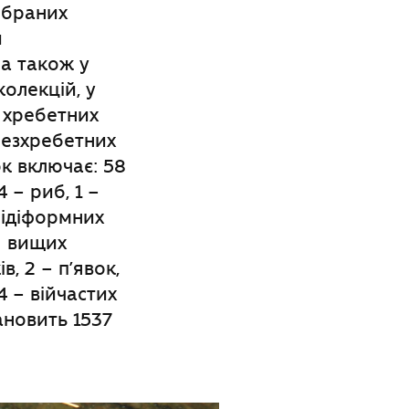
ібраних
и
 а також у
олекцій, у
 хребетних
 безхребетних
ок включає: 58
4 – риб, 1 –
бідіформних
 - вищих
, 2 – п’явок,
4 – війчастих
ановить 1537