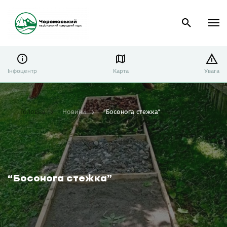
Інфоцентр
Карта
Увага
Головна
Новини
“Босонога стежка”
“Босонога стежка”