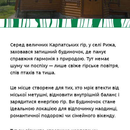
Серед величних Карпатських гір, у селі Рижа,
заховався затишний будиночок, де панує
справжня гармонія з природою. Тут немає
шуму чи поспіху — лише свіже гірське повітря,
спів птахів та тиша.
Це місце створене для тих, хто мріє втекти від
міської метушні, відновити внутрішній баланс і
зарядитися енергією гір. Ви Будиночок стане
ідеальною локацією для відпочинку наодинці,
романтичної подорожі чи сімейного вікенду.