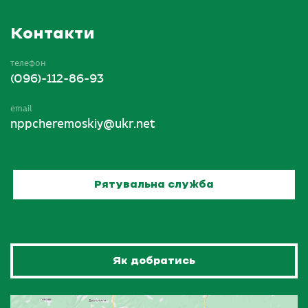
Контакти
телефон
(096)-112-86-93
email
nppcheremoskiy@ukr.net
Рятувальна служба
Як добратись