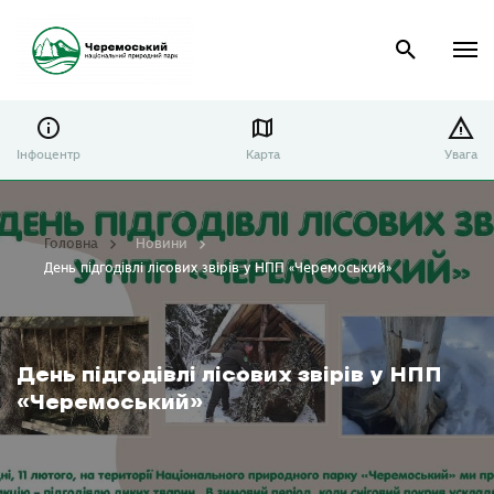
Інфоцентр
Карта
Увага
Головна
Новини
День підгодівлі лісових звірів у НПП «Черемоський»
День підгодівлі лісових звірів у НПП
«Черемоський»