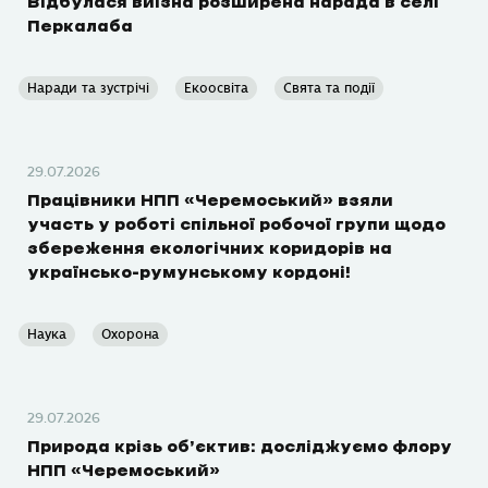
Відбулася виїзна розширена нарада в селі
Перкалаба
Наради та зустрічі
Екоосвіта
Свята та події
29.07.2026
Працівники НПП «Черемоський» взяли
участь у роботі спільної робочої групи щодо
збереження екологічних коридорів на
українсько-румунському кордоні!
Наука
Охорона
29.07.2026
Природа крізь об’єктив: досліджуємо флору
НПП «Черемоський»