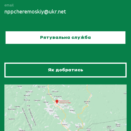
email
nppcheremoskiy@ukr.net
Рятувальна служба
Як добратись