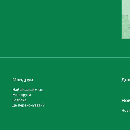
Мандруй
Дол
Найцікавіші місця
Маршрути
Безпека
Но
Де переночувати?
Нов