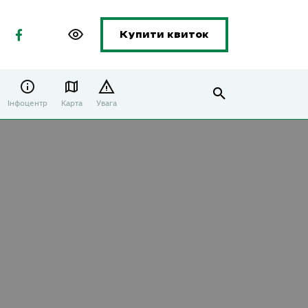
Купити квиток
Інфоцентр
Карта
Увага