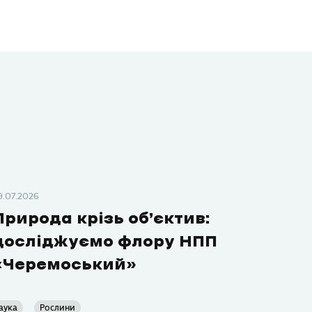
9.07.2026
Природа крізь об’єктив:
досліджуємо флору НПП
«Черемоський»
аука
Рослини