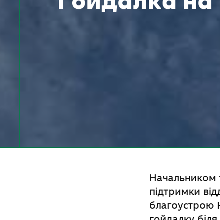
Гойдалка на 
Начальником 
підтримки від
благоустрою 
гойдалку біля