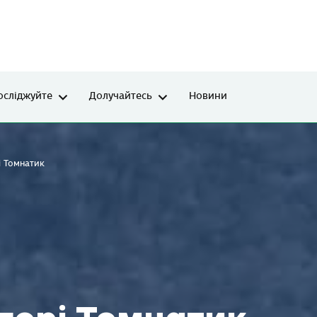
осліджуйте
Долучайтесь
Новини
і Томнатик