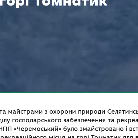
горі Томнатик
та майстрами з охорони природи Селятинс
ділу господарського забезпечення та рекре
НПП «Черемоський» було змайстровано і вс
 рекреаційного місця на горі Томнатик для в