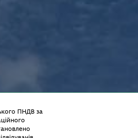
ького ПНДВ за
аційного
тановлено
ідвідувачів