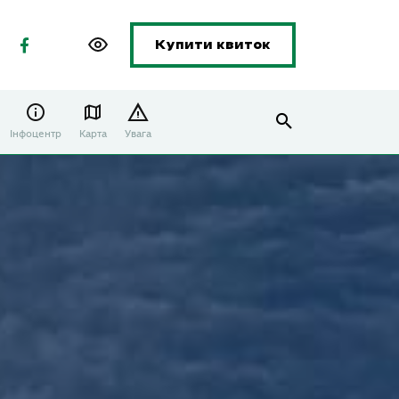
Купити квиток
Інфоцентр
Карта
Увага