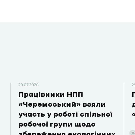
29.07.2026
2
Працівники НПП
«Черемоський» взяли
участь у роботі спільної
робочої групи щодо
Н
збереження екологічних