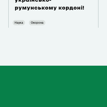
українсько-
румунському кордоні!
Наука
Охорона