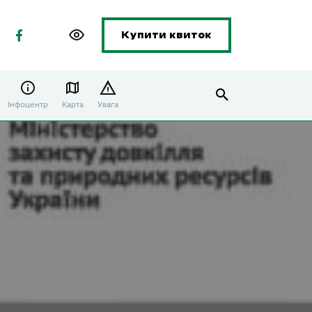
Купити квиток
Інфоцентр
Карта
Увага
а