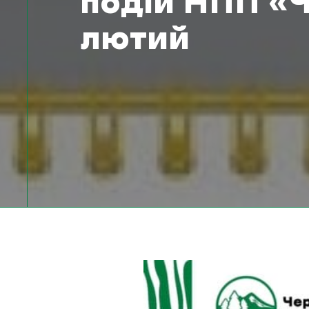
подій НПП «
лютий