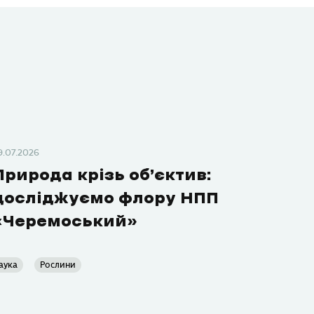
9.07.2026
Природа крізь об’єктив:
досліджуємо флору НПП
«Черемоський»
аука
Рослини