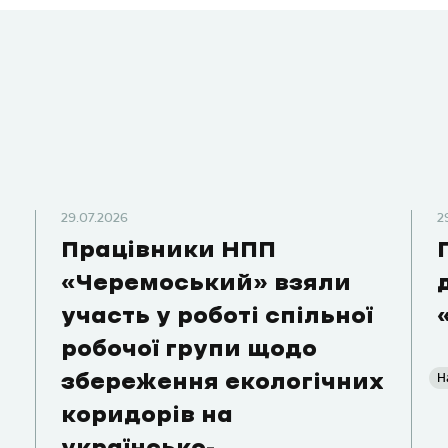
29.07.2026
2
Працівники НПП
«Черемоський» взяли
участь у роботі спільної
робочої групи щодо
Н
збереження екологічних
коридорів на