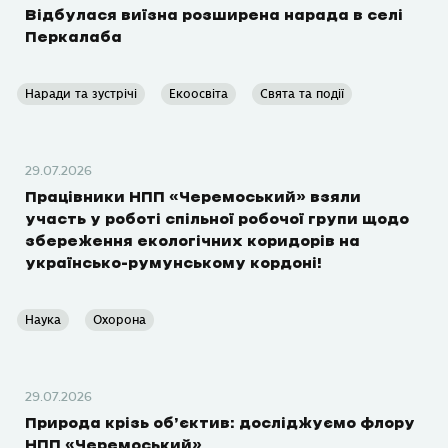
Відбулася виїзна розширена нарада в селі
Перкалаба
Наради та зустрічі
Екоосвіта
Свята та події
29.07.2026
Працівники НПП «Черемоський» взяли
участь у роботі спільної робочої групи щодо
збереження екологічних коридорів на
українсько-румунському кордоні!
Наука
Охорона
29.07.2026
Природа крізь об’єктив: досліджуємо флору
НПП «Черемоський»