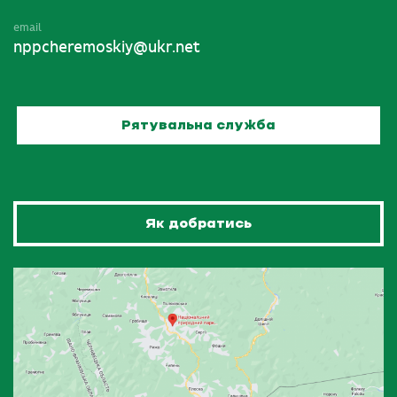
email
nppcheremoskiy@ukr.net
Рятувальна служба
Як добратись