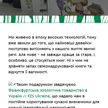
Ми живемо в епоху високих технологій, тому
вже звикли до того, що найновіші девайси
поступово витісняють з нашого життя звичні
речі. Але нове - не завжди краще за старе, і,
особливо, це стосується книг. Ні з чим не
зрівняти запах свіжонадрукованої книги та
відчуття її вагомості.
Таким подарунком завдячуємо
Франкфуртське зоологічне товариство в
Україні // FZS Ukraine
, що надало нам в
постійне користування сучасні визначники для
кращої ідентифікації макроміцетів.