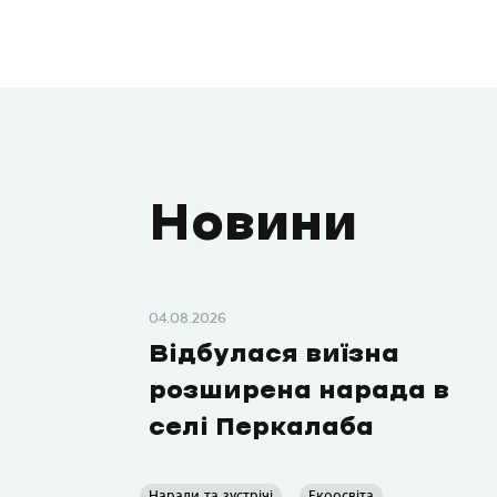
Новини
04.08.2026
Відбулася виїзна
розширена нарада в
селі Перкалаба
Наради та зустрічі
Екоосвіта