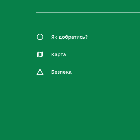
Як добратись?
Карта
Безпека