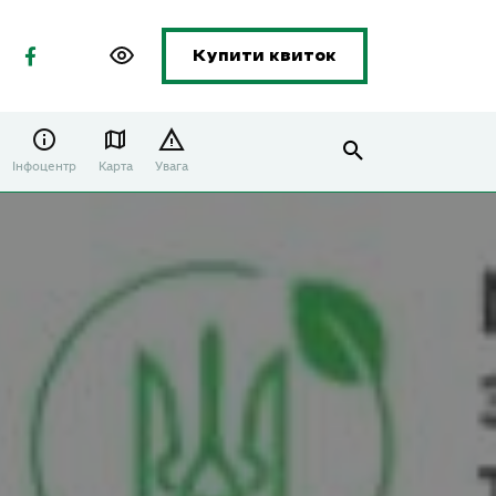
Купити квиток
Інфоцентр
Карта
Увага