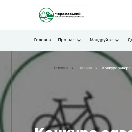
Головна
Про нас
Мандруйте
Д
Головна
Новини
Конкурс завере