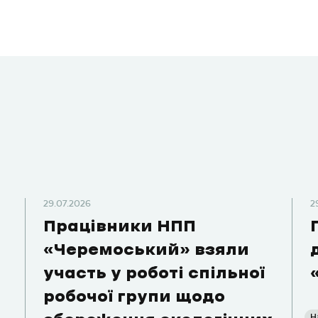
29.07.2026
2
Працівники НПП
«Черемоський» взяли
участь у роботі спільної
робочої групи щодо
Н