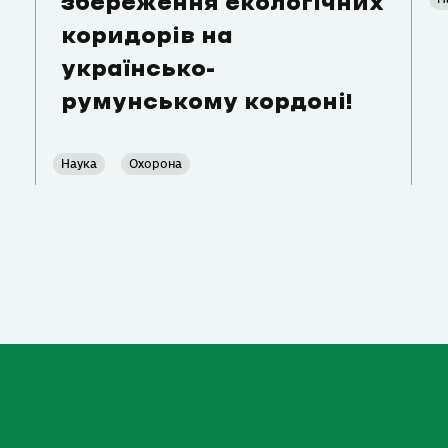
збереження екологічних
коридорів на
українсько-
румунському кордоні!
Наука
Охорона