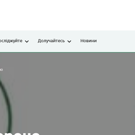
осліджуйте
Долучайтесь
Новини
но