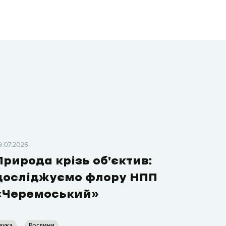
9.07.2026
Природа крізь об’єктив:
досліджуємо флору НПП
«Черемоський»
аука
Рослини