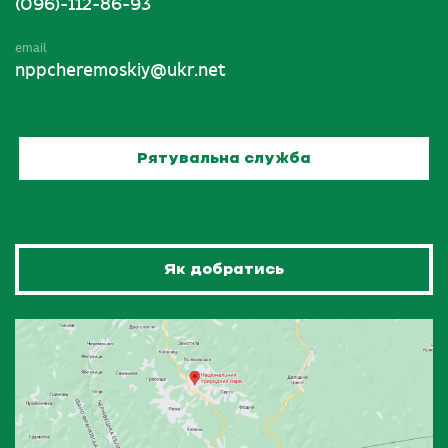
(096)-112-86-93
email
nppcheremoskiy@ukr.net
Рятувальна служба
Як добратись