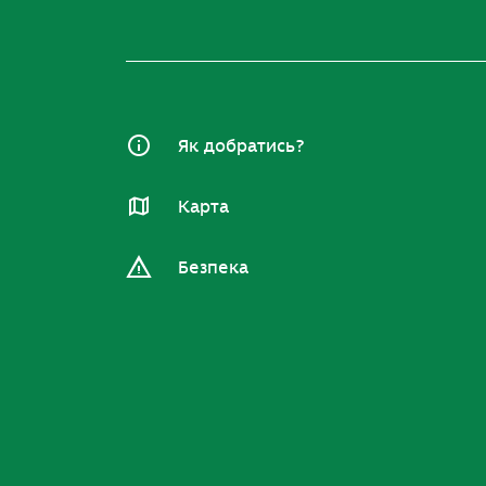
Як добратись?
Карта
Безпека