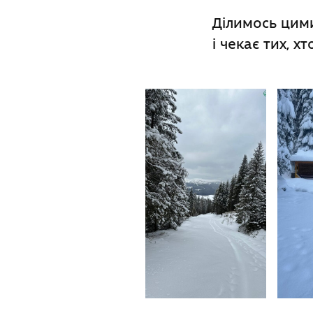
Ділимось цим
і чекає тих, х