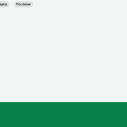
аука
Рослини