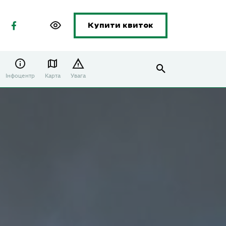
Купити квиток
Інфоцентр
Карта
Увага