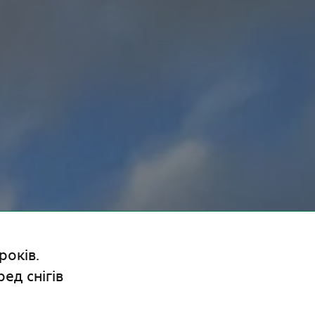
років.
ед снігів