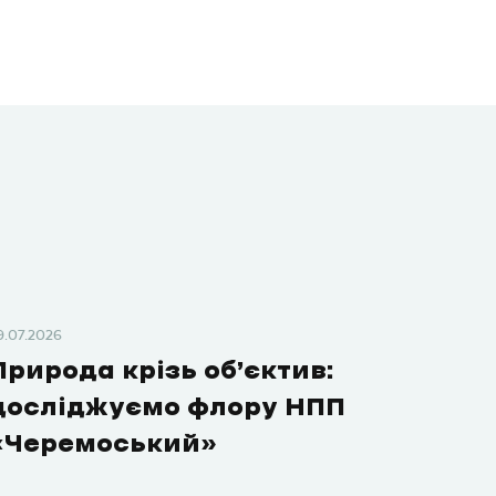
9.07.2026
Природа крізь об’єктив:
досліджуємо флору НПП
«Черемоський»