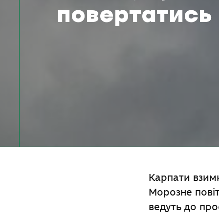
повертатись
Карпати взимк
Морозне повіт
ведуть до про