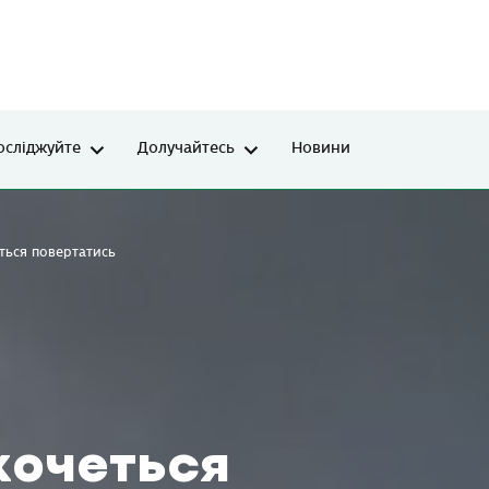
осліджуйте
Долучайтесь
Новини
еться повертатись
хочеться