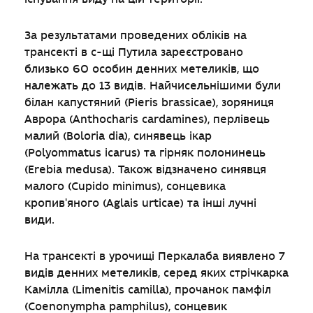
За результатами проведених обліків на
трансекті в с-щі Путила зареєстровано
близько 60 особин денних метеликів, що
належать до 13 видів. Найчисельнішими були
білан капустяний (Pieris brassicae), зоряниця
Аврора (Anthocharis cardamines), перлівець
малий (Boloria dia), синявець ікар
(Polyommatus icarus) та гірняк полонинець
(Erebia medusa). Також відзначено синявця
малого (Cupido minimus), сонцевика
кропив'яного (Aglais urticae) та інші лучні
види.
На трансекті в урочищі Перкалаба виявлено 7
видів денних метеликів, серед яких стрічкарка
Камілла (Limenitis camilla), прочанок памфіл
(Coenonympha pamphilus), сонцевик