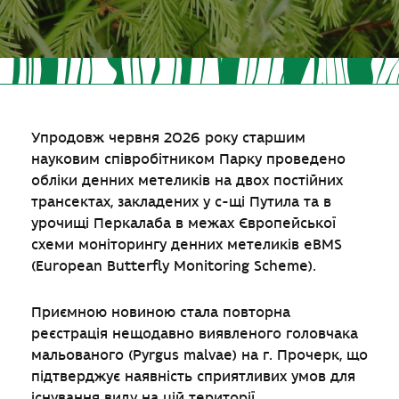
Упродовж червня 2026 року старшим
науковим співробітником Парку проведено
обліки денних метеликів на двох постійних
трансектах, закладених у с-щі Путила та в
урочищі Перкалаба в межах Європейської
схеми моніторингу денних метеликів eBMS
(European Butterfly Monitoring Scheme).
Приємною новиною стала повторна
реєстрація нещодавно виявленого головчака
мальованого (Pyrgus malvae) на г. Прочерк, що
підтверджує наявність сприятливих умов для
існування виду на цій території.