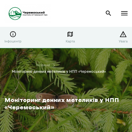
Інфоцентр
Карта
Увага
Головна
Новини
Моніторинг денних метеликів у НПП «Черемоський»
Моніторинг денних метеликів у НПП
«Черемоський»