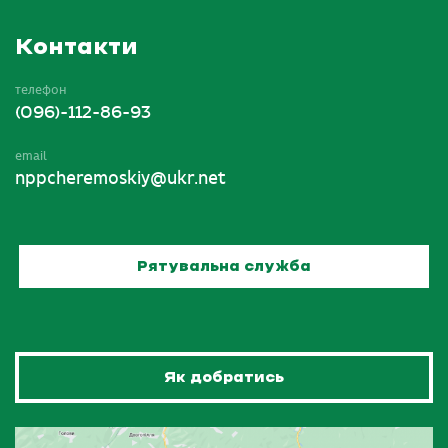
Контакти
телефон
(096)-112-86-93
email
nppcheremoskiy@ukr.net
Рятувальна служба
Як добратись