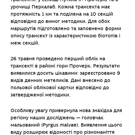
урочищі Перкалаб. Кожна трансекта має
протяжність 1 км та поділена на 10 секцій
відповідно до вимог методики. Для обох
маршрутів підготовлено та заповнено форми
опису трансект із характеристикою біотопів і
меж секцій.
26 травня проведено перший облік на
трансекті в районі гори Прочерк. Результати
виявилися досить цікавими: зареєстровано 9
видів денних метеликів. Дані внесено до
польової облікової картки відповідно до
затвердженої методики.
Особливу увагу привернула нова знахідка для
регіону наших досліджень — головчак
мальований (Pyrgus malvae). Виявлення цього
виду розширює відомості про різноманіття