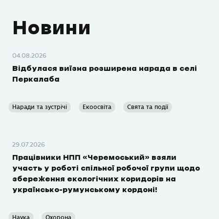
Новини
04.08.2026
Відбулася виїзна розширена нарада в селі
Перкалаба
Наради та зустрічі
Екоосвіта
Свята та події
29.07.2026
Працівники НПП «Черемоський» взяли
участь у роботі спільної робочої групи щодо
збереження екологічних коридорів на
українсько-румунському кордоні!
Наука
Охорона