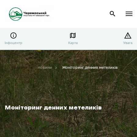
Інфоцентр
Карта
Увага
Головна
Новини
Моніторинг денних метеликів
Моніторинг денних метеликів