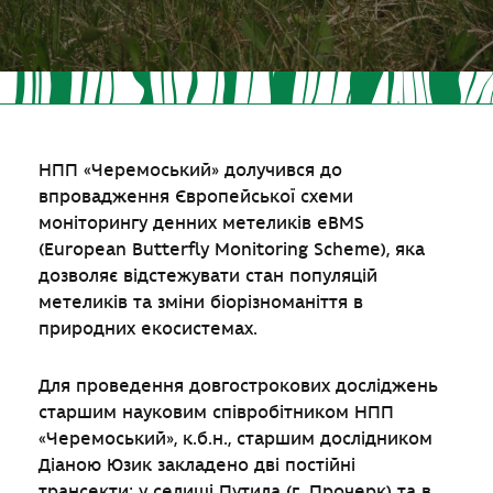
НПП «Черемоський» долучився до
впровадження Європейської схеми
моніторингу денних метеликів eBMS
(European Butterfly Monitoring Scheme), яка
дозволяє відстежувати стан популяцій
метеликів та зміни біорізноманіття в
природних екосистемах.
Для проведення довгострокових досліджень
старшим науковим співробітником НПП
«Черемоський», к.б.н., старшим дослідником
Діаною Юзик закладено дві постійні
трансекти: у селищі Путила (г. Прочерк) та в