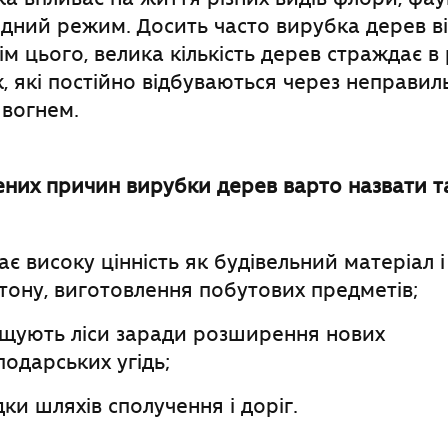
дний режим. Досить часто вирубка дерев в
ім цього, велика кількість дерев страждає в 
ж
, які постійно відбуваються через неправил
 вогнем.
их причин вирубки дерев варто назвати та
є високу цінність як будівельний матеріал 
тону, виготовлення побутових предметів;
ищують ліси заради розширення нових
подарських угідь;
ки шляхів сполучення і доріг.