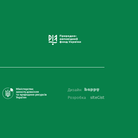
Дизайн
Розробка
siteGist