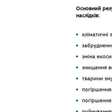
Основний резу
наслідків:
кліматичні з
забрудненн
зміна екоси
знищення ве
тварини зм
погіршення
погіршення 
руйнування 