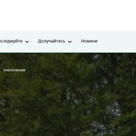
осліджуйте
Долучайтесь
Новини
Знеліснення