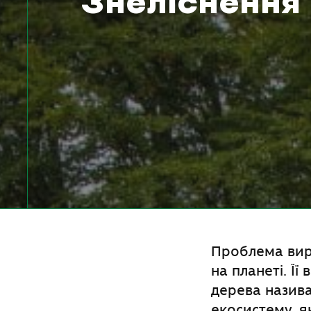
Знеліснення
Проблема виру
на планеті
. Ї
дерева назива
екосистему, я