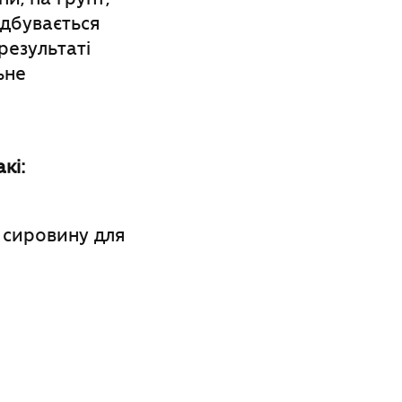
ідбувається
результаті
ьне
кі:
і сировину для