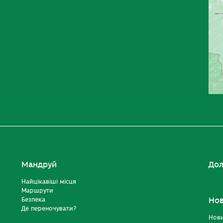
Мандруй
Дол
Найцікавіші місця
Маршрути
Безпека
Но
Де переночувати?
Нов