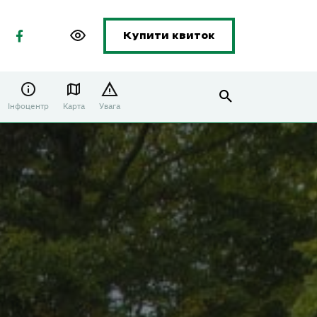
Купити квиток
Інфоцентр
Карта
Увага