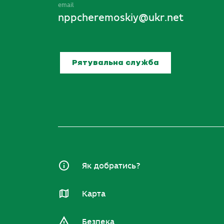
email
nppcheremoskiy@ukr.net
Рятувальна служба
Як добратись?
Карта
Безпека