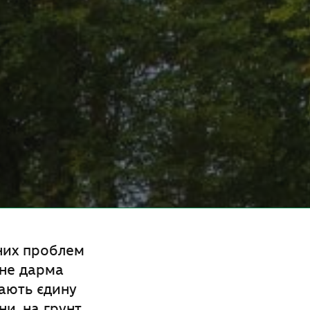
них проблем
 не дарма
дають єдину
и, на грунт,