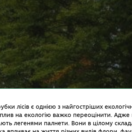
бки лісів є однією з найгостріших
екологіч
ї вплив на екологію важко переоцінити. Адже
ють легенями палнети. Вони в цілому скла
ка впливає на життя різних видів флори, фаун