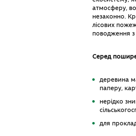
атмосферу, во
незаконно. Кр
лісових поже
поводження з
Серед поширен
деревина ма
паперу, кар
нерідко зн
сільськогос
для проклад