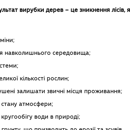
льтат вирубки дерев – це зникнення лісів, 
міни;
я навколишнього середовища;
стеми;
ликої кількості рослин;
ушені залишати звичні місця проживання;
 стану атмосфери;
кругообігу води в природі;
грунту, що призводить до ерозії та зсувів.