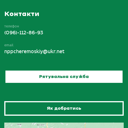
Контакти
телефон
(096)-112-86-93
email
nppcheremoskiy@ukr.net
Рятувальна служба
Як добратись