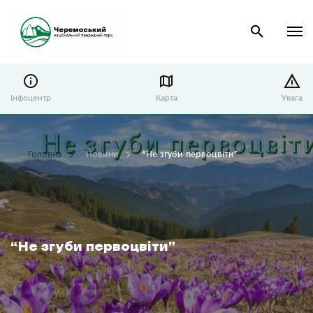
Інфоцентр
Карта
Увага
Головна
Новини
“Не згуби первоцвіти”
“Не згуби первоцвіти”