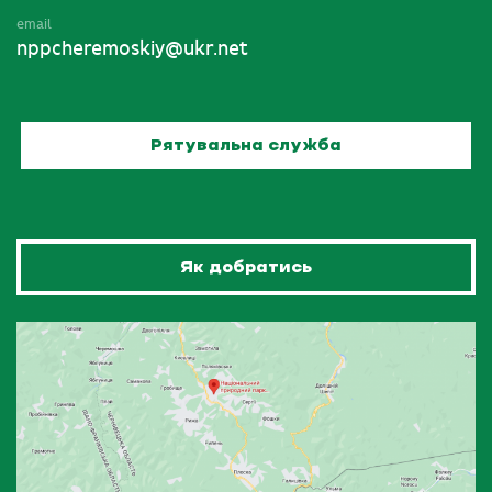
email
nppcheremoskiy@ukr.net
Рятувальна служба
Як добратись