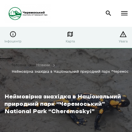
Інфоцентр
Карта
Увага
Головна
Новини
Неймовірна знахідка в Національний природний парк “Черемоськи
Неймовірна знахідка в Національний
природний парк “Черемоський”
National Park “Cheremoskyi”