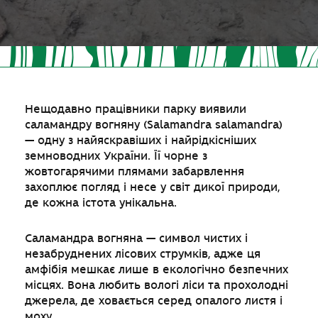
Нещодавно працівники парку виявили
саламандру вогняну (Salamandra salamandra)
— одну з найяскравіших і найрідкісніших
земноводних України. Її чорне з
жовтогарячими плямами забарвлення
захоплює погляд і несе у світ дикої природи,
де кожна істота унікальна.
Саламандра вогняна — символ чистих і
незабруднених лісових струмків, адже ця
амфібія мешкає лише в екологічно безпечних
місцях. Вона любить вологі ліси та прохолодні
джерела, де ховається серед опалого листя і
моху.