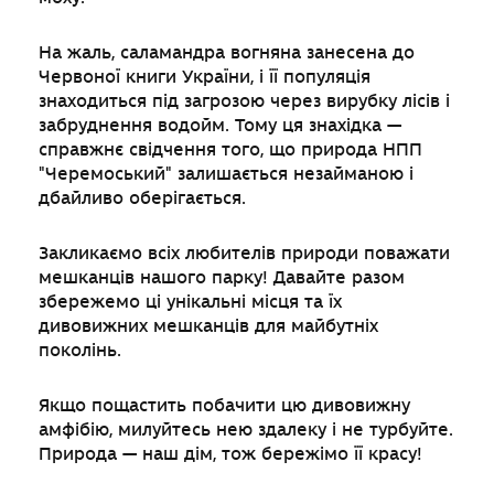
На жаль, саламандра вогняна занесена до
Червоної книги України, і її популяція
знаходиться під загрозою через вирубку лісів і
забруднення водойм. Тому ця знахідка —
справжнє свідчення того, що природа НПП
"Черемоський" залишається незайманою і
дбайливо оберігається.
Закликаємо всіх любителів природи поважати
мешканців нашого парку! Давайте разом
збережемо ці унікальні місця та їх
дивовижних мешканців для майбутніх
поколінь.
Якщо пощастить побачити цю дивовижну
амфібію, милуйтесь нею здалеку і не турбуйте.
Природа — наш дім, тож бережімо її красу!