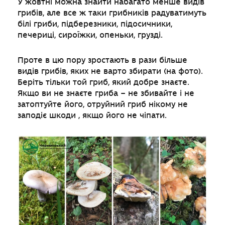
У жовтні можна знайти набагато менше видів
грибів, але все ж таки грибників радуватимуть
білі гриби, підберезники, підосичники,
печериці, сироїжки, опеньки, грузді.
Проте в цю пору зростають в рази більше
видів грибів, яких не варто збирати (на фото).
Беріть тільки той гриб, який добре знаєте.
Якщо ви не знаєте гриба – не збивайте і не
затоптуйте його, отруйний гриб нікому не
заподіє шкоди , якщо його не чіпати.