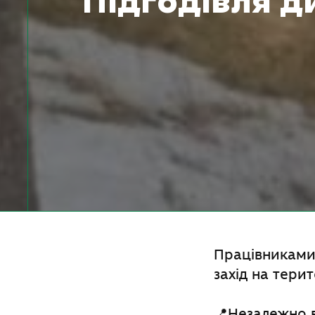
Підгодівля д
Працівниками
захід на тери
📍Незалежно в