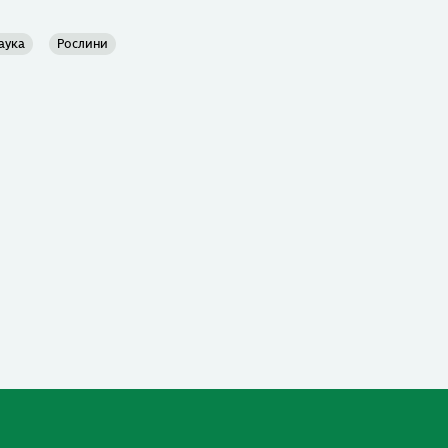
аука
Рослини