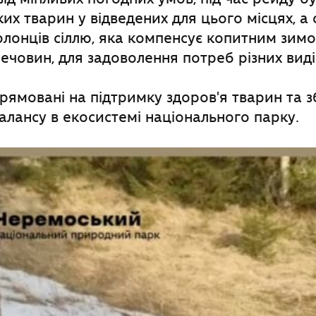
ких тварин у відведених для цього місцях, а
лонців сіллю, яка компенсує копитним зимо
ечовин, для задоволення потреб різних виді
прямовані на підтримку здоров'я тварин та
лансу в екосистемі національного парку.