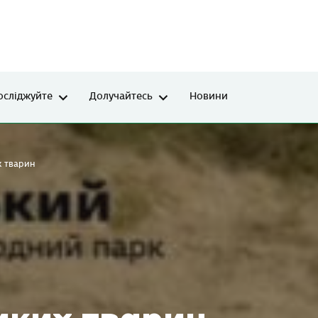
осліджуйте
Долучайтесь
Новини
х тварин