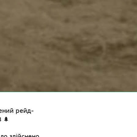
ений рейд-
 🌲
уло здійснено