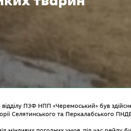
иких тварин
 відділу ПЗФ НПП «Черемоський» був здійсн
торії Селятинського та Перкалабського ПНДВ
ід мінливих погодних умов, під час рейду б