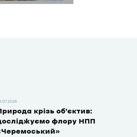
9.07.2026
Природа крізь об’єктив:
досліджуємо флору НПП
«Черемоський»