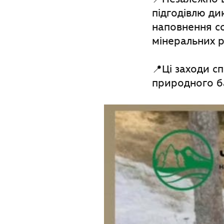
підгодівлю ди
наповнення со
мінеральних р
📍Ці заходи с
природного ба