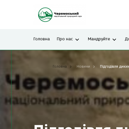
Головна
Про нас
Мандруйте
Д
Головна
Новини
Підгодівля дики