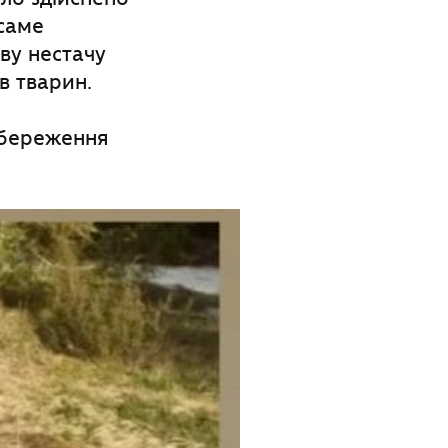
 саме
ву нестачу
в тварин.
 збереження