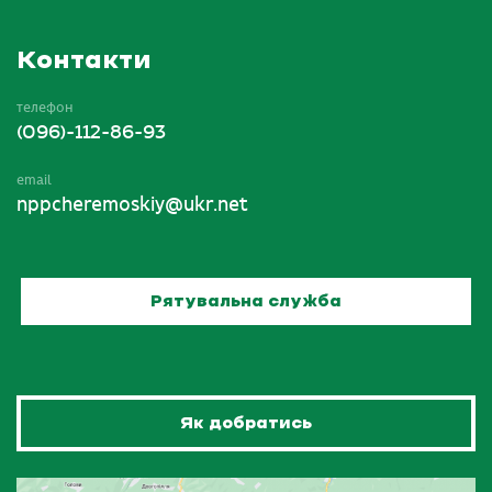
Контакти
телефон
(096)-112-86-93
email
nppcheremoskiy@ukr.net
Рятувальна служба
Як добратись