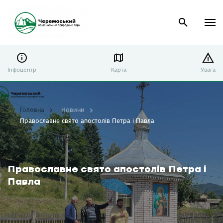
Інфоцентр
Карта
Увага
Головна
Новини
Православне свято апостолів Петра і Павла
Православне свято апостолів Петра і
Павла