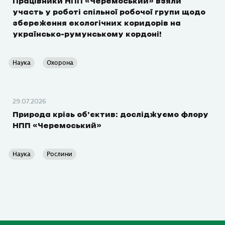
Працівники НПП «Черемоський» взяли
участь у роботі спільної робочої групи щодо
збереження екологічних коридорів на
українсько-румунському кордоні!
Наука
Охорона
29.07.2026
Природа крізь об’єктив: досліджуємо флору
НПП «Черемоський»
Наука
Рослини