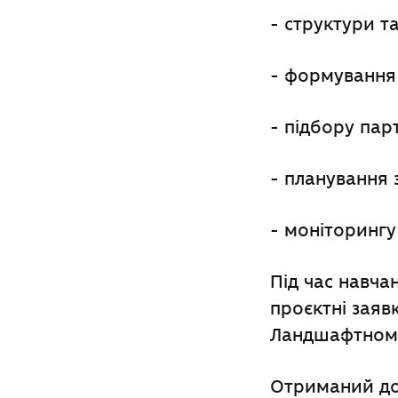
-
структури т
-
формування і
-
підбору парт
-
планування з
-
моніторингу 
Під час навча
проєктні заяв
Ландшафтному
Отриманий дос