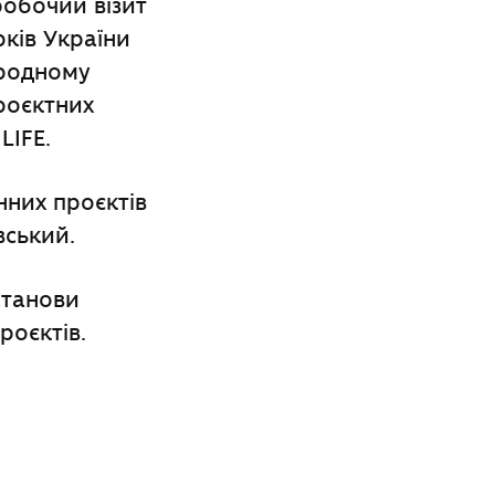
робочий візит
рків України
ародному
роєктних
LIFE.
них проєктів
вський.
станови
роєктів.