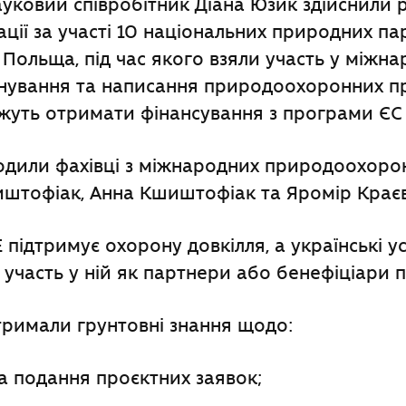
уковий співробітник Діана Юзик здійснили 
ації за участі 10 національних природних па
 Польща, під час якого взяли участь у міжн
анування та написання природоохоронних п
ожуть отримати фінансування з програми ЄС 
одили фахівці з міжнародних природоохорон
иштофіак, Анна Кшиштофіак та Яромір Крає
 підтримує охорону довкілля, а українські у
участь у ній як партнери або бенефіціари п
тримали грунтовні знання щодо:
та подання проєктних заявок;