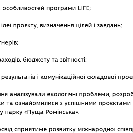
а особливостей програми LIFE;
деї проєкту, визначення цілей і завдань;
нерів;
аходів, бюджету та звітності;
результатів і комунікаційної складової проєк
ння аналізували екологічні проблеми, розро
ки та ознайомилися з успішними проєктами 
 парку «Пуща Ромінська».
від сприятиме розвитку міжнародної співпр