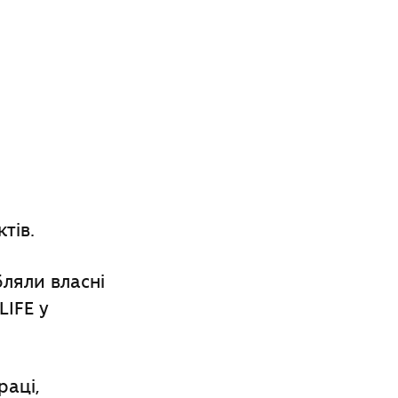
тів.
бляли власні
LIFE у
аці,