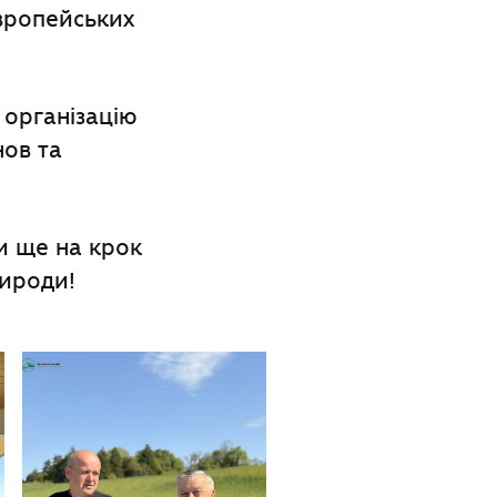
вропейських
 організацію
нов та
и ще на крок
рироди!