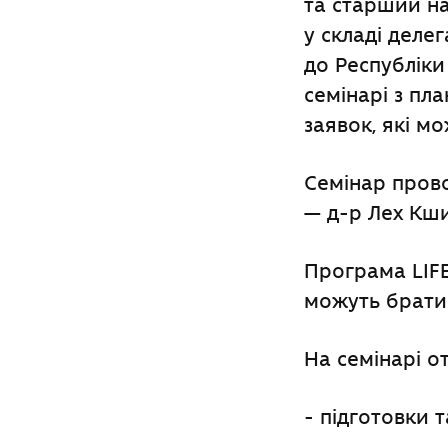
та старший на
у складі делег
до Республіки
семінарі з пл
заявок, які м
Семінар пров
— д-р Лех Кш
Програма LIFE
можуть брати 
На семінарі о
- підготовки 