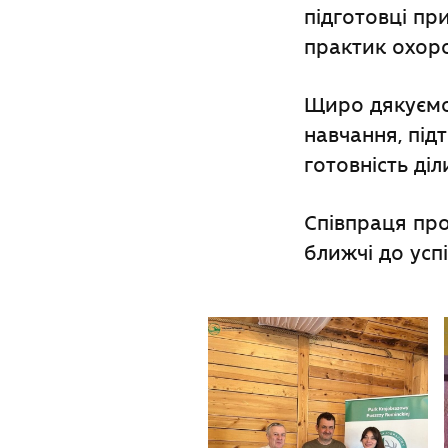
підготовці п
практик охор
Щиро дякуємо
навчання, під
готовність ді
Співпраця про
ближчі до ус