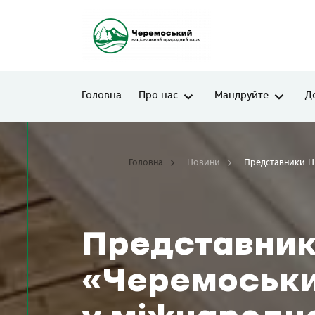
Головна
Про нас
Мандруйте
Д
Головна
Новини
Представники НП
Представни
«Черемоськи