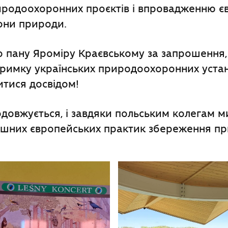
риродоохоронних проєктів і впровадженню є
они природи.
 пану Яроміру Краєвському за запрошення,
тримку українських природоохоронних уста
литися досвідом!
довжується, і завдяки польським колегам м
пішних європейських практик збереження п