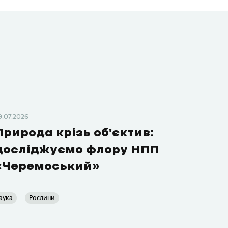
9.07.2026
Природа крізь об’єктив:
досліджуємо флору НПП
«Черемоський»
аука
Рослини