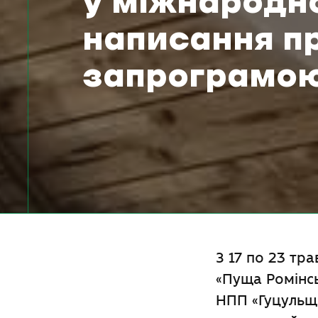
у міжнародно
написання п
запрограмою
З 17 по 23 тр
«Пуща Ромінсь
НПП «Гуцульщ