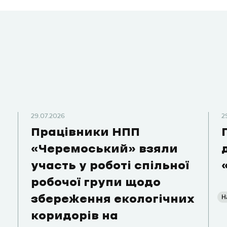
29.07.2026
2
Працівники НПП
«Черемоський» взяли
участь у роботі спільної
робочої групи щодо
Н
збереження екологічних
коридорів на