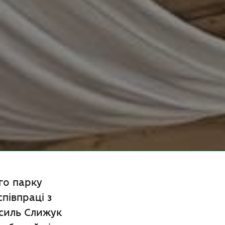
го парку
півпраці з
силь Слижук