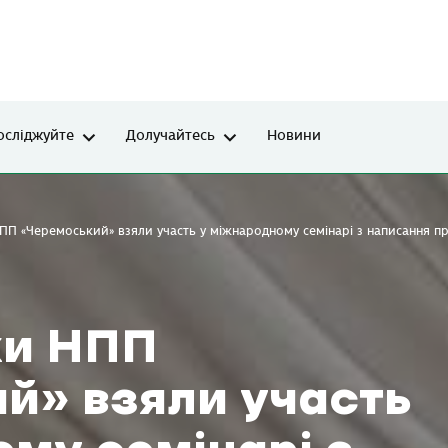
осліджуйте
Долучайтесь
Новини
П «Черемоський» взяли участь у міжнародному семінарі з написання п
ки НПП
й» взяли участь