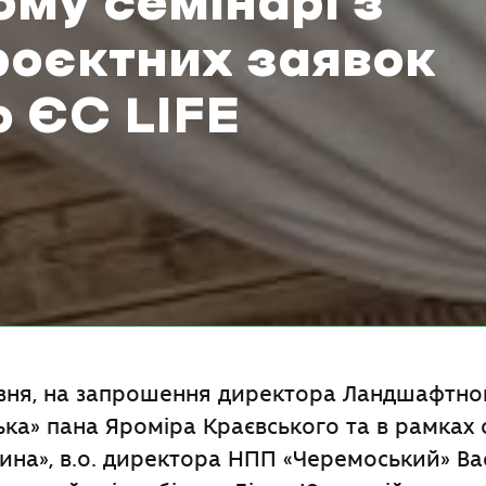
му семінарі з
роєктних заявок
 ЄС LIFE
авня, на запрошення директора Ландшафтно
ка» пана Яроміра Краєвського та в рамках с
ина», в.о. директора НПП «Черемоський» Ва