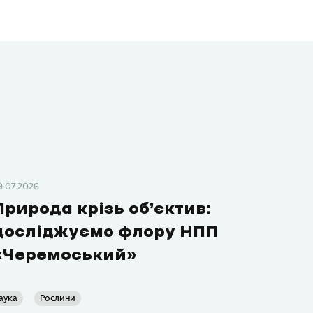
9.07.2026
Природа крізь об’єктив:
досліджуємо флору НПП
«Черемоський»
аука
Рослини