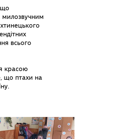
 що
ас милозвучним
Дихтинецького
тендітних
ння всього
ся красою
, що птахи на
ну.