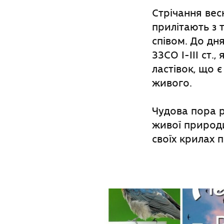
Стрічання весн
прилітають з 
співом. До дня
ЗЗСО І-ІІІ ст.
ластівок, що 
живого.
Чудова пора р
живої природи
своїх крилах 