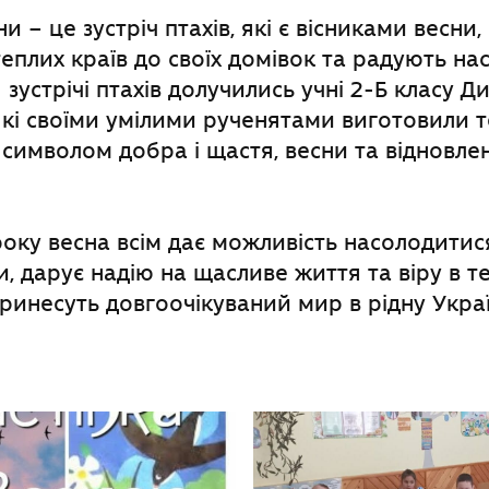
и – це зустріч птахів, які є вісниками весни,
теплих країв до своїх домівок та радують н
 зустрічі птахів долучились учні 2-Б класу 
, які своїми умілими рученятами виготовили 
є символом добра і щастя, весни та відновле
оку весна всім дає можливість насолодити
, дарує надію на щасливе життя та віру в те
принесуть довгоочікуваний мир в рідну Украї