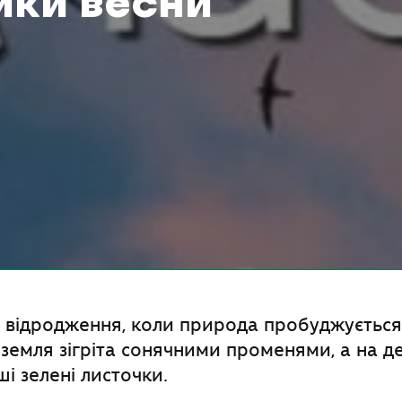
ики весни
с відродження, коли природа пробуджується
 земля зігріта сонячними променями, а на д
ші зелені листочки.