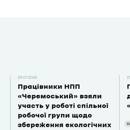
29.07.2026
2
Працівники НПП
«Черемоський» взяли
участь у роботі спільної
робочої групи щодо
Н
збереження екологічних