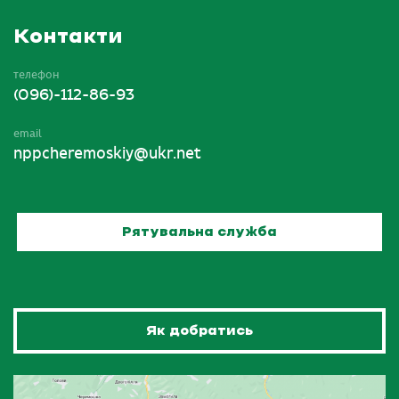
Контакти
телефон
(096)-112-86-93
email
nppcheremoskiy@ukr.net
Рятувальна служба
Як добратись