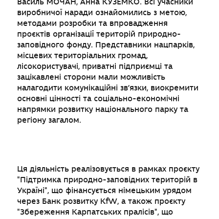
Василь МОЧАН, Анна КУЗЕМКО. Всі учасники
виробничої наради ознайомились з метою,
методами розробки та впровадження
проєктів організації територій природно-
заповідного фонду. Представники нацпарків,
місцевих територіальних громад,
лісокористувачі, приватні підприємці та
зацікавлені сторони мали можливість
налагодити комунікаційні зв’язки, виокремити
основні цінності та соціально-економічні
напрямки розвитку національного парку та
регіону загалом.
Ця діяльність реалізовується в рамках проєкту
"Підтримка природно-заповідних територій в
Україні", що фінансується німецьким урядом
через Банк розвитку KfW, а також проєкту
"Збереження Карпатських пралісів", що