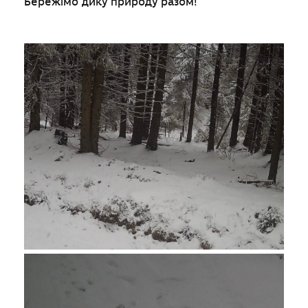
Бережімо дику природу разом!