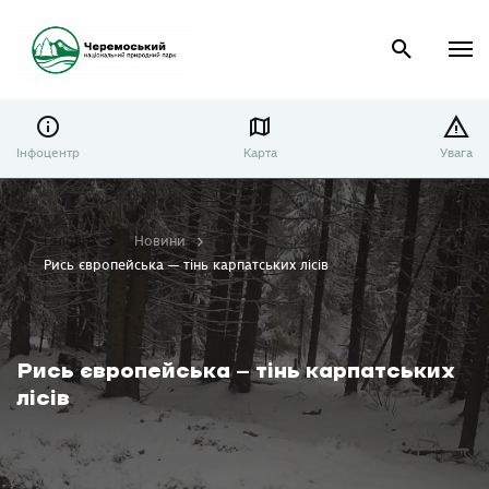
Інфоцентр
Карта
Увага
Головна
Новини
Рись європейська — тінь карпатських лісів
Рись європейська — тінь карпатських
лісів