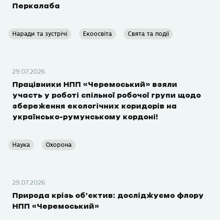
Перкалаба
Наради та зустрічі
Екоосвіта
Свята та події
29.07.2026
Працівники НПП «Черемоський» взяли
участь у роботі спільної робочої групи щодо
збереження екологічних коридорів на
українсько-румунському кордоні!
Наука
Охорона
29.07.2026
Природа крізь об’єктив: досліджуємо флору
НПП «Черемоський»