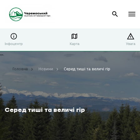
Інфоцентр
Карта
Увага
Головна
Новини
Серед тиші та величі гір
Серед тиші та величі гір