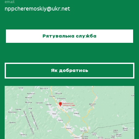
email
nppcheremoskiy@ukr.net
Рятувальна служба
Як добратись