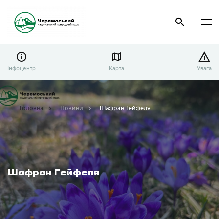
Інфоцентр
Карта
Увага
Головна
Новини
Шафран Гейфеля
Шафран Гейфеля