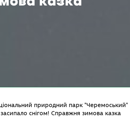
мова казка
ціональний природний парк "Черемоський" N
 засипало снігом! Справжня зимова казка