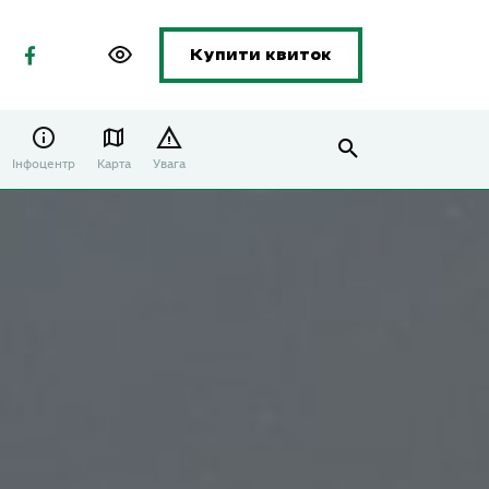
Купити квиток
Інфоцентр
Карта
Увага