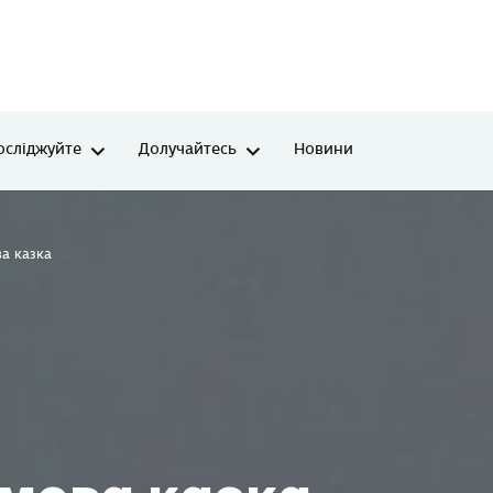
осліджуйте
Долучайтесь
Новини
а казка