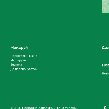
Мандруй
Дол
Найцікавіші місця
Маршрути
Безпека
Но
Де переночувати?
Нов
© 2026 Природно-заповідний фонд України