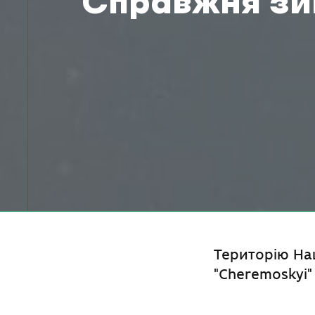
Справжня зи
Територію На
"Cheremoskyi"