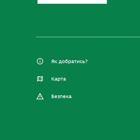
Як добратись?
Карта
Безпека