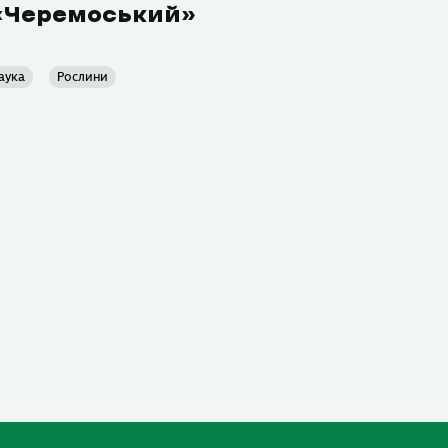
«Черемоський»
аука
Рослини