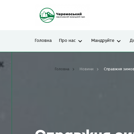
Головна
Про нас
Мандруйте
Д
Головна
Новини
Справжня зимов