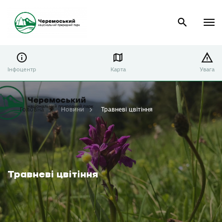
Інфоцентр
Карта
Увага
Головна
Новини
Травневі цвітіння
Травневі цвітіння