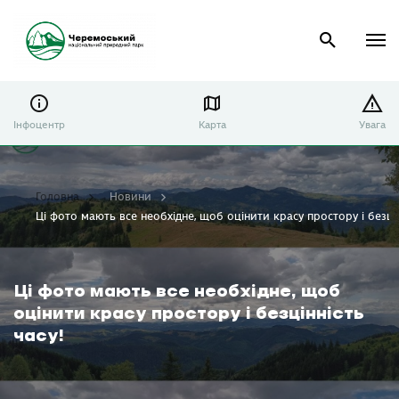
Інфоцентр
Карта
Увага
Головна
Новини
Ці фото мають все необхідне, щоб оцінити красу простору і безцін
Ці фото мають все необхідне, щоб
оцінити красу простору і безцінність
часу!