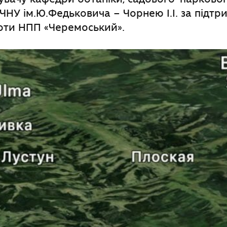
ЧНУ ім.Ю.Федьковича – Чорнею І.І. за підтр
боти НПП «Черемоський».