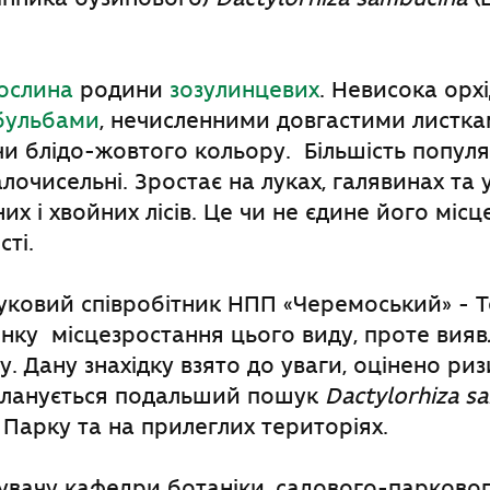
рослина
родини
зозулинцевих
. Невисока орхі
бульбами
, нечисленними довгастими листкам
и блідо-жовтого кольору. Більшість популя
лочисельні. Зростає на луках, галявинах та у
х і хвойних лісів. Це чи не єдине його місц
ті.
ковий співробітник НПП «Черемоський» - Т
янку місцезростання цього виду, проте вия
у. Дану знахідку взято до уваги, оцінено ри
 Планується подальший пошук
Dactylorhiza s
 Парку та на прилеглих територіях.
увачу кафедри ботаніки, садового-парковог