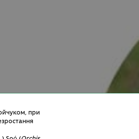
ойчуком, при
езростання
.) Soó (
Orchis