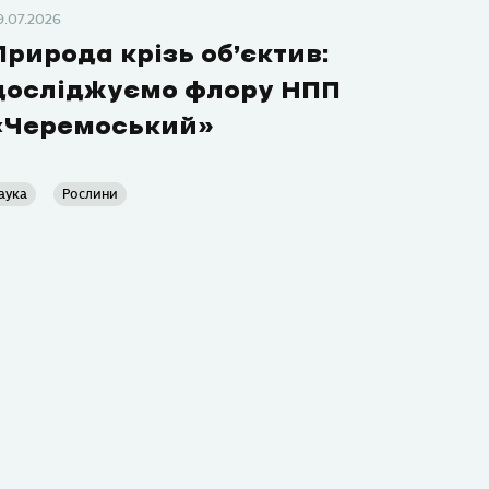
9.07.2026
Природа крізь об’єктив:
досліджуємо флору НПП
«Черемоський»
аука
Рослини