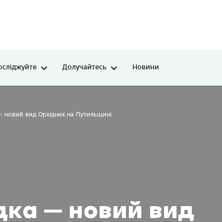
осліджуйте
Долучайтесь
Новини
 – новий вид Орхідних на Путильщині
дка – новий вид