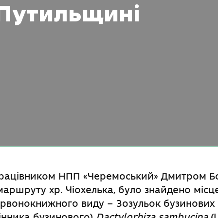
 Путильщині
рацівником НПП «Черемоський» Дмитром Б
аршруту хр. Чіохелька, було знайдено місц
ервонокнижного виду – Зозульок бузинових
інника бузинового)
Dactylorhiza sambucina
(L