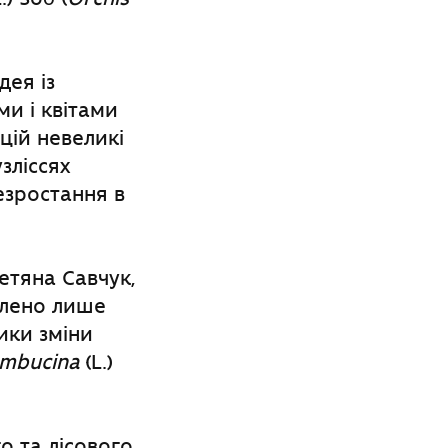
дея із
и і квітами
цій невеликі
зліссях
езростання в
етяна Савчук,
влено лише
зики зміни
ambucina
(L.)
о та лісового