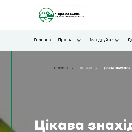
Головна
Про нас
Мандруйте
Д
Головна
Новини
Цікава знахідка
Цікава знахі