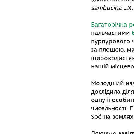
sambucina
L.)).
Багаторічна 
пальчастими
пурпурового ч
за площею, ма
широколистяни
нашій місцевос
Молодший нау
дослідила діл
одну її особин
чисельності.
Soó на землях
Дякуємо завід