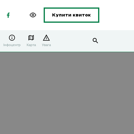
Купити квиток
Інфоцентр
Карта
Увага