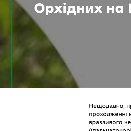
Орхідних на
Нещодавно, п
проходженні м
вразливого ч
((пальчатокор