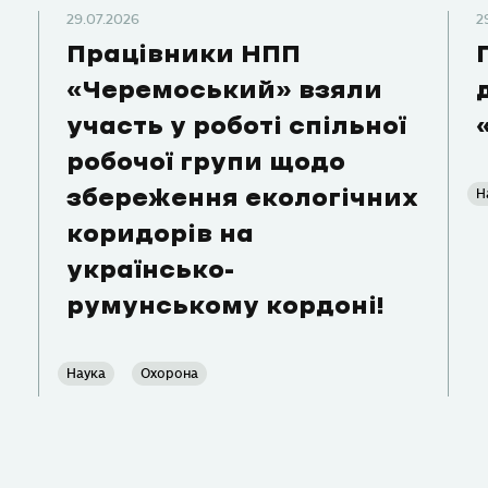
29.07.2026
2
Працівники НПП
«Черемоський» взяли
участь у роботі спільної
робочої групи щодо
Н
збереження екологічних
коридорів на
українсько-
румунському кордоні!
Наука
Охорона