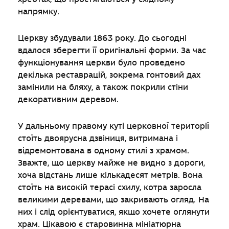
напрямку.
Церкву збудували 1863 року. До сьогодні
вдалося зберегти її оригінальні форми. За час
функціонування церкви було проведено
декілька реставрацій, зокрема гонтовий дах
замінили на бляху, а також покрили стіни
декоративним деревом.
У дальньому правому куті церковної території
стоїть двоярусна дзвіниця, витримана і
відремонтована в одному стилі з храмом.
Зважте, що церкву майже не видно з дороги,
хоча відстань лише кількадесят метрів. Вона
стоїть на високій терасі схилу, котра заросла
великими деревами, що закривають огляд. На
них і слід орієнтуватися, якщо хочете оглянути
храм. Цікавою є старовинна мініатюрна