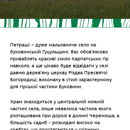
Петраші – дуже мальовниче село на
буковинській Гуцульщині. Вас обов'язково
приваблять красиві схили Карпатських гір
навколо, а ще цікаво буде відвідати у селі
давню дерев'яну церкву Різдва Пресвятої
Богородиці, виконану в стилі характерному
для гірської частини Буковини.
Храм знаходиться у центральній нижній
частині села, лише невелика частина якого
розташована при дорозі в долині Черемоша, а
більшість садиб - розкидані високо на
хребтах, що простягаються у східному