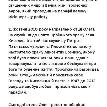
священник Андрій Бечка, нині ієромонах
Аарон, який проводив на парафії велику
місіонерську роботу.
11 жовтня 2010 року направлено отця Олега
на служіння до Свято-Троїцького храму села
Киселиці (на той час служив у Петро-
Павлівському храмі с. Плоска) на допомогу
настоятелю храму Авксентію Вознюку, якому
тоді було поважних 94 роки. Вони здавна
товаришували та могли довго бесідувати про
Бога та буденне життя. Прослужили разом два
роки. Отець Авксентій присвятив себе
Господу та Киселицькій пастві з 1947 до 2012
року, де здобув любов і прихильність своїх
парафіян.
Сьогодні отець Олег трепетно оберігає