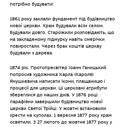
потрібно будувати!
1861 року заклали фундамент під будівництво
нової церкви. Храм будували всім селом.
Будували довго. Старожили розповідають, що
на закладеному підмурку навіть смерічки
повиростали. Через брак коштів церкву
будували з дерева.
1874 рік. Протопресвітер Іоанн Ганицький
попросив художника Карла (Кароля)
Янушкевича написати ікони, плащаницю і
процесії для церкви. Ці церковні атрибути
збереглися до наших днів. У 1876 році
парафіяни завершили будівництво нової
церкви Святої Трійці. У жовтні встановили
хрести на куполах. 1 вересня 1877 року храм
освятили. З 27 лютого до жовтня 1877 року у