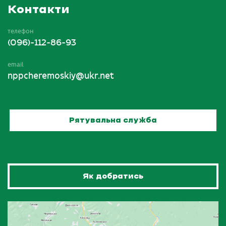
Контакти
телефон
(096)-112-86-93
email
nppcheremoskiy@ukr.net
Рятувальна служба
Як добратись