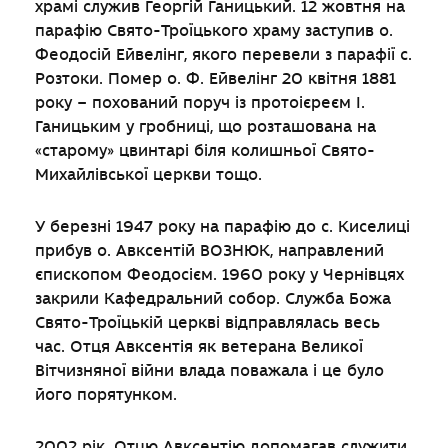
храмі служив Георгій Ганицький. 12 жовтня на
парафію Свято-Троїцького храму заступив о.
Феодосій Ейвелінг, якого перевели з парафії с.
Розтоки. Помер о. Ф. Ейвелінг 20 квітня 1881
року – похований поруч із протоієреєм І.
Ганицьким у гробниці, що розташована на
«старому» цвинтарі біля колишньої Свято-
Михайлівської церкви тощо.
У березні 1947 року на парафію до с. Киселиці
прибув о. Авксентій ВОЗНЮК, направлений
єпископом Феодосієм. 1960 року у Чернівцях
закрили Кафедральний собор. Служба Божа
Свято-Троїцькій церкві відправлялась весь
час. Отця Авксентія як ветерана Великої
Вітчизняної війни влада поважала і це було
його порятунком.
2002 рік. Отцю Авксентію допомагав служити