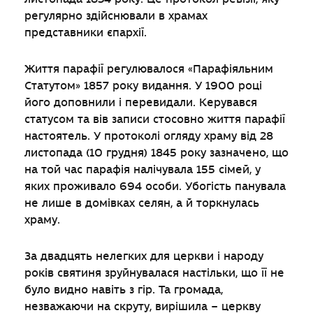
регулярно здійснювали в храмах
представники єпархії.
Життя парафії регулювалося «Парафіяльним
Статутом» 1857 року видання. У 1900 році
його доповнили і перевидали. Керувався
статусом та вів записи стосовно життя парафії
настоятель. У протоколі огляду храму від 28
листопада (10 грудня) 1845 року зазначено, що
на той час парафія налічувала 155 сімей, у
яких проживало 694 особи. Убогість панувала
не лише в домівках селян, а й торкнулась
храму.
За двадцять нелегких для церкви і народу
років святиня зруйнувалася настільки, що її не
було видно навіть з гір. Та громада,
незважаючи на скруту, вирішила – церкву