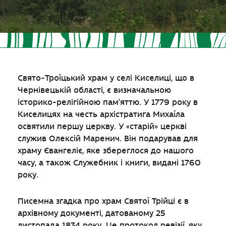
Свято-Троїцький храм у селі Киселиці, що в
Чернівецькій області, є визначальною
історико-релігійною пам'яттю. У 1779 року в
Киселицях на честь архістратига Михаїла
освятили першу церкву. У «старій» церкві
служив Олексій Маренич. Він подарував для
храму Євангеліє, яке збереглося до нашого
часу, а також Служебник і книги, видані 1760
року.
Писемна згадка про храм Святої Трійці є в
архівному документі, датованому 25
листопада 1834 року. Це протокол ревізії, яку