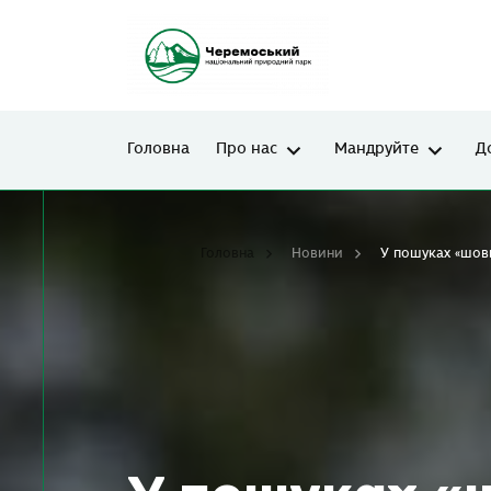
Головна
Про нас
Мандруйте
Д
Головна
Новини
У пошуках «шовк