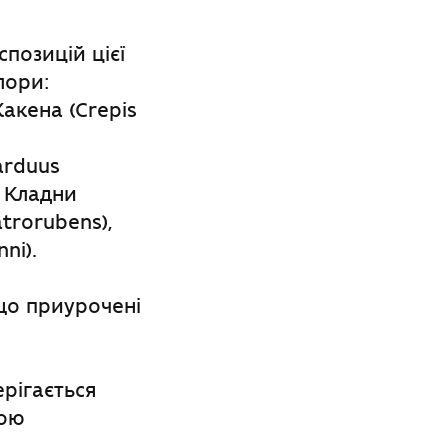
спозицій цієї
лори:
Жакена (Crepis
arduus
и Кладни
trorubens),
ni).
 що приурочені
ерігається
вою