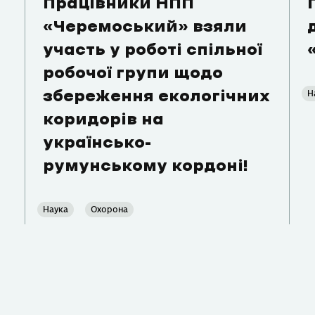
Працівники НПП
«Черемоський» взяли
участь у роботі спільної
робочої групи щодо
Н
збереження екологічних
коридорів на
українсько-
румунському кордоні!
Наука
Охорона