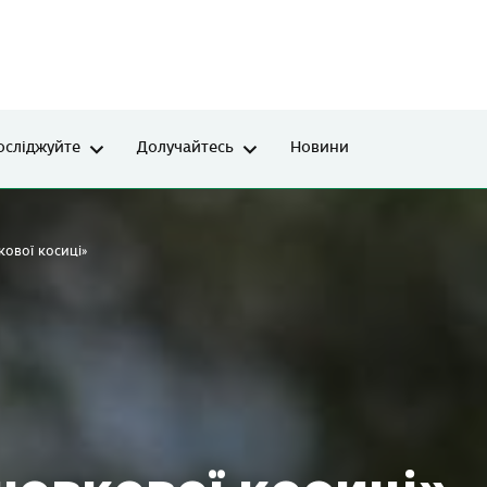
осліджуйте
Долучайтесь
Новини
ової косиці»