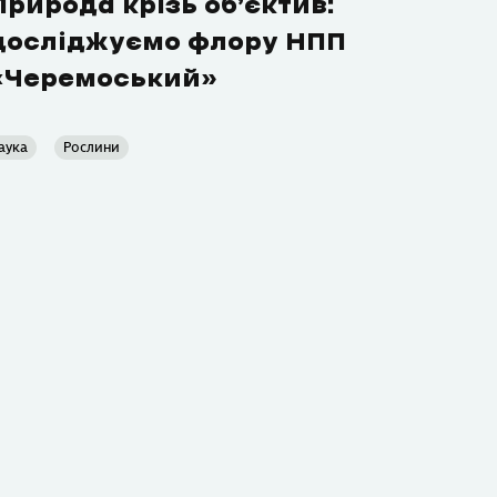
Природа крізь об’єктив:
досліджуємо флору НПП
«Черемоський»
аука
Рослини