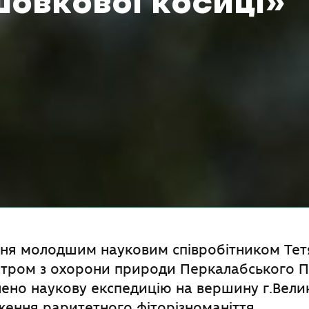
овкової косиці»
ня молодшим науковим співробітником Тет
йстром з охорони природи Перкалабського 
нено наукову експедицію на вершину г.Вели
ення раритетного фіторізноманіття.