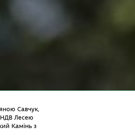
яною Савчук,
ПНДВ Лесею
кий Камінь з