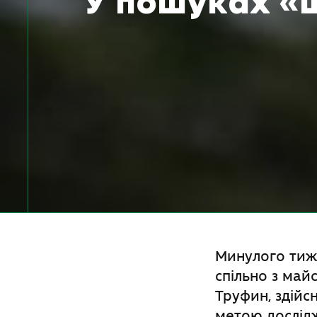
У пошуках «ш
Минулого тиж
спільно з ма
Труфин, здійс
метою дослідж