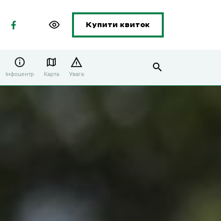
Купити квиток
Інфоцентр
Карта
Увага