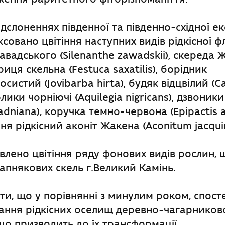
дслоненнях південної та південно-східної ек
совано цвітіння наступних видів рідкісної ф
авадського (Silenanthe zawadskii), скереда 
триця скельна (Festuca saxatilis), борідник
систий (Jovibarba hirta), будяк відцвілий (C
рлики чорніючі (Aquilegia nigricans), дзвоник
adniana), коручка темно-червона (Epipactis a
ня рідкісний аконіт Жакена (Aconitum jacquin
явлено цвітіння ряду фонових видів рослин,
вапнякових скель г.Великий Камінь.
ти, що у порівнянні з минулим роком, спост
тання рідкісних оселищ деревно-чагарнико
що призводить до їх трансформації.