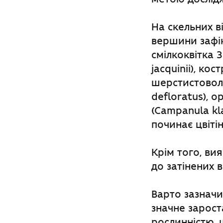
На скельних ві
вершини зафік
смілкоквітка З
jacquinii), кос
шерстистоволо
defloratus), о
(Сampanula kl
починає цвітін
Крім того, ви
до затінених 
Варто зазначи
значне зарос
рослинністю, 