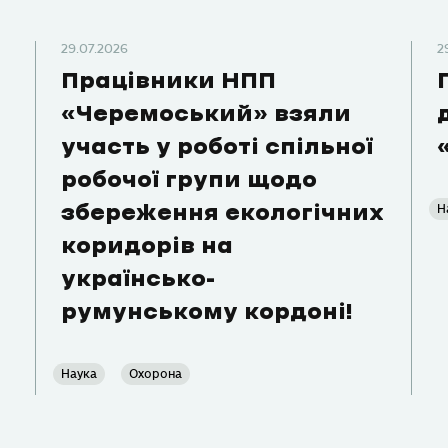
29.07.2026
2
Працівники НПП
«Черемоський» взяли
участь у роботі спільної
робочої групи щодо
Н
збереження екологічних
коридорів на
українсько-
румунському кордоні!
Наука
Охорона