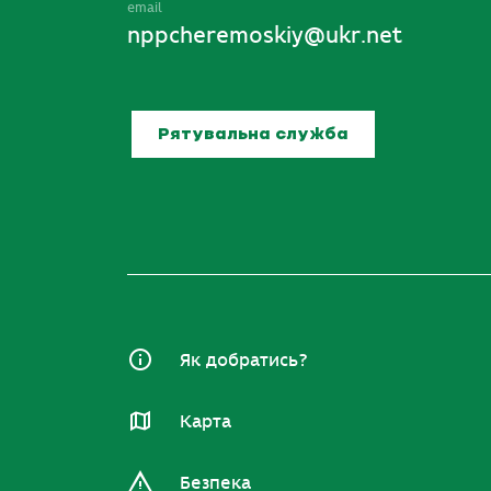
email
nppcheremoskiy@ukr.net
Рятувальна служба
Як добратись?
Карта
Безпека