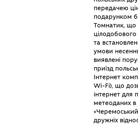
передачею цін
подарунком бу
Томнатик, що
цілодобового
та встановлен
умови несення
виявлені пор
приїзд польсь
Інтернет комп
Wi-Fi), що до
інтернет для 
метеоданих в
«Черемоський»
дружніх відно