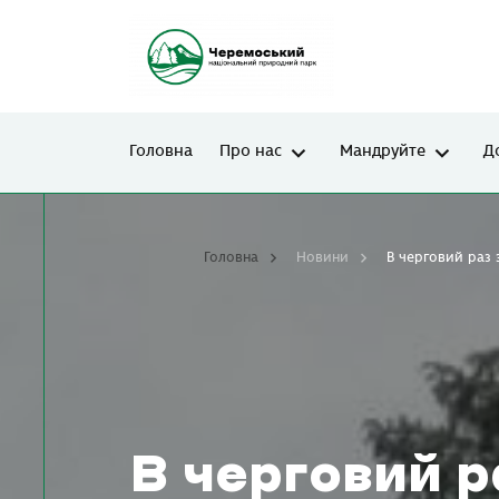
Головна
Про нас
Мандруйте
Д
Головна
Новини
В черговий раз 
В черговий р