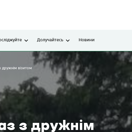
осліджуйте
Долучайтесь
Новини
з дружнім візитом
аз з дружнім