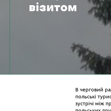
візитом
В черговий ра
польські турис
зустрічі між 
польських дру