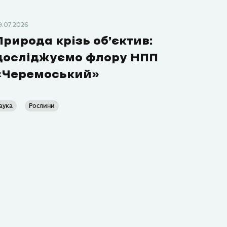
9.07.2026
Природа крізь об’єктив:
досліджуємо флору НПП
«Черемоський»
аука
Рослини