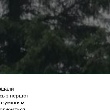
відали
ись з першої
розумінням
воджується