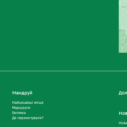
Мандруй
Дол
Найцікавіші місця
Маршрути
Безпека
Но
Де переночувати?
Нов