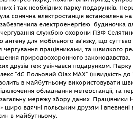
них і так необхідних парку подарунків. Пе
ла сонячна електростанція встановлена на 
 забезпечила електроенергією будиночка д
 чергування службою охорони ПЗФ Селятин
о антену для мобільного зв’язку, що суттєв
 чергування працівниками, та швидкого ре
ушення природоохоронного законодавства
ких друзів теж увінчався подарунком. Парк
лекс "4G Польовий Olax MAX" (швидкість до 
зволить в майбутньому використовувати шв
підключення обладнання метеостанції, та пе
 загальну мережу збору даних. Працівники
 щиро вдячні польським друзям і впевнені
син в майбутньому.