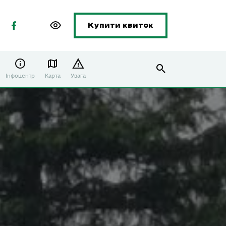
Купити квиток
Інфоцентр
Карта
Увага