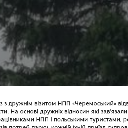
з з дружнім візитом НПП «Черемоський» від
ти. На основі дружніх відносин які зав’язал
працівниками НПП і польськими туристами, 
зів потреб парку, кожній їхній приїзд супро