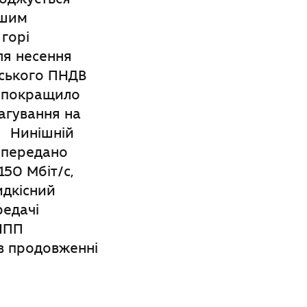
ршим
горі
ля несення
ського ПНДВ
о покращило
агування на
. Нинішній
у передано
150 Мбіт/с,
идкісний
редачі
 НПП
 в продовженні