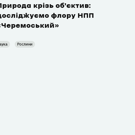
Природа крізь об’єктив:
досліджуємо флору НПП
«Черемоський»
аука
Рослини