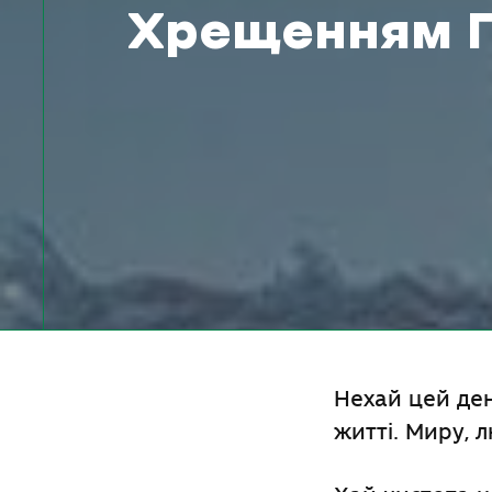
Хрещенням Г
Нехай цей ден
житті. Миру, л