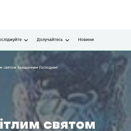
осліджуйте
Долучайтесь
Новини
лим святом Хрещенням Господнім!
вітлим святом