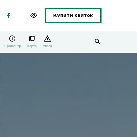
Купити квиток
Інфоцентр
Карта
Увага