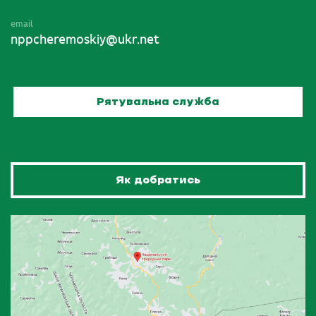
email
nppcheremoskiy@ukr.net
Рятувальна служба
Як добратись