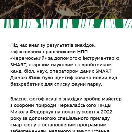
Під час аналізу результатів знахідок,
зафіксованих працівниками НПП
«Черемоський» за допомогою інструментарію
SMART, старшим науковим співробітником,
канд. біол. наук, оператором даних SMART
Діаною Юзик було ідентифіковано новий вид
безхребетних для списку фауни парку.
Власне, фотофіксацію знахідки зробив майстер
з охорони природи Перкалабського ПНДВ
Микола Федорчук на початку жовтня 2022
року за допомогою спеціального приладу
смартфону зі встановленим програмним
забезпеченням, наданого у використання