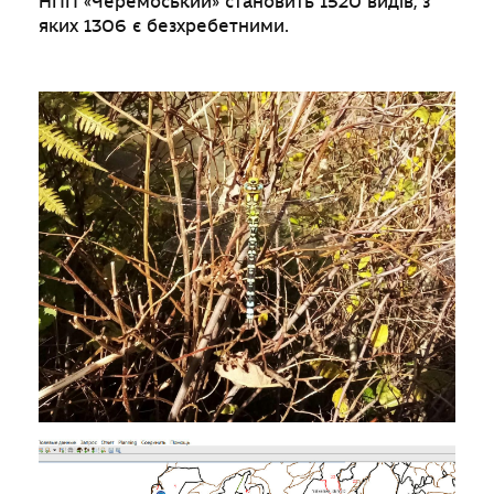
НПП «Черемоський» становить 1520 видів, з
яких 1306 є безхребетними.