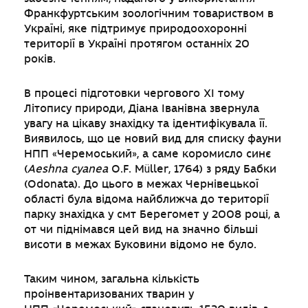
Франкфуртським зоологічним товариством в
Україні, яке підтримує природоохоронні
території в Україні протягом останніх 20
років.
В процесі підготовки чергового ХІ тому
Літопису природи, Діана Іванівна звернула
увагу на цікаву знахідку та ідентифікувала її.
Виявилось, що це новий вид для списку фауни
НПП «Черемоський», а саме коромисло синє
(
Aeshna
cyanea
O.F. Müller, 1764) з ряду Бабки
(Odonata). До цього в межах Чернівецької
області була відома найближча до території
парку знахідка у смт Берегомет у 2008 році, а
от чи піднімався цей вид на значно більші
висоти в межах Буковини відомо не було.
Таким чином, загальна кількість
проінвентаризованих тварин у