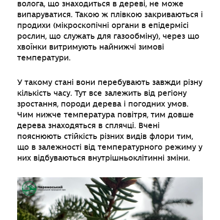
волога, що знаходиться в дереві, не може
випаруватися. Такою ж плівкою закриваються і
продихи (мікроскопічні органи в епідермісі
рослин, що служать для газообміну), через що
хвоїнки витримують найнижчі зимові
температури.
У такому стані вони перебувають завжди різну
кількість часу. Тут все залежить від регіону
зростання, породи дерева і погодних умов.
Чим нижче температура повітря, тим довше
дерева знаходяться в сплячці. Вчені
пояснюють стійкість різних видів флори тим,
що в залежності від температурного режиму у
них відбуваються внутрішньоклітинні зміни.