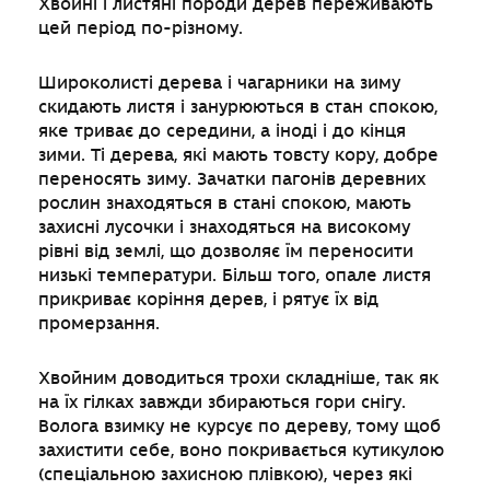
Хвойні і листяні породи дерев переживають
цей період по-різному.
Широколисті дерева і чагарники на зиму
скидають листя і занурюються в стан спокою,
яке триває до середини, а іноді і до кінця
зими. Ті дерева, які мають товсту кору, добре
переносять зиму. Зачатки пагонів деревних
рослин знаходяться в стані спокою, мають
захисні лусочки і знаходяться на високому
рівні від землі, що дозволяє їм переносити
низькі температури. Більш того, опале листя
прикриває коріння дерев, і рятує їх від
промерзання.
Хвойним доводиться трохи складніше, так як
на їх гілках завжди збираються гори снігу.
Волога взимку не курсує по дереву, тому щоб
захистити себе, воно покривається кутикулою
(спеціальною захисною плівкою), через які