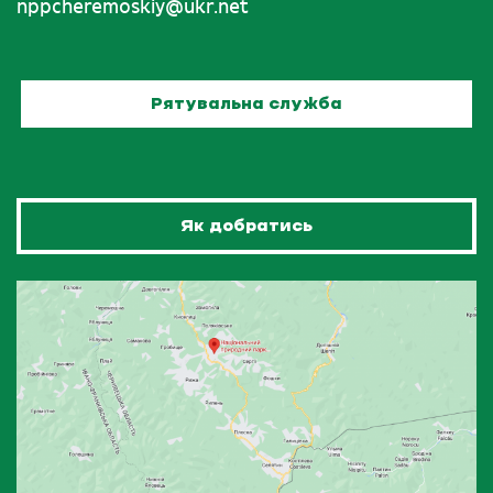
nppcheremoskiy@ukr.net
Рятувальна служба
Як добратись