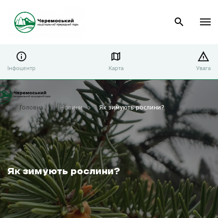
Інфоцентр
Карта
Увага
Головна
Новини
Як зимують рослини?
Як зимують рослини?