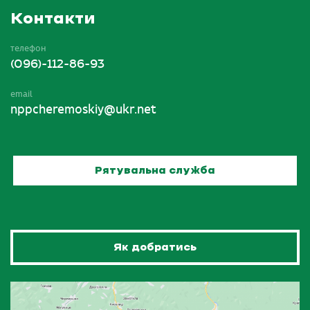
Контакти
телефон
(096)-112-86-93
email
nppcheremoskiy@ukr.net
Рятувальна служба
Як добратись