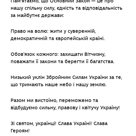
Пам’ятаємо, що Основний Закон — це про
нашу спільну силу, єдність та відповідальність
за майбутнє держави:
Право на волю: жити у суверенній,
демократичній та європейській країні.
Обов'язок кожного: захищати Вітчизну,
поважати її закони та берегти її багатства.
Низький уклін Збройним Силам України за те,
що тримають наше небо і нашу землю.
Разом ми вистоїмо, переможемо та
відбудуємо сильну, правову і квітучу Україну!
Зі святом, українці! Слава Україні! Слава
Героям!