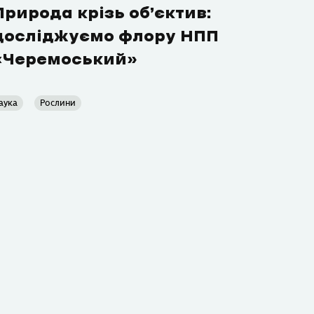
Природа крізь об’єктив:
досліджуємо флору НПП
«Черемоський»
аука
Рослини