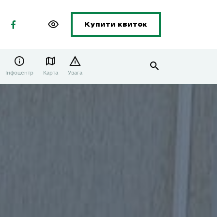
Купити квиток
Інфоцентр
Карта
Увага