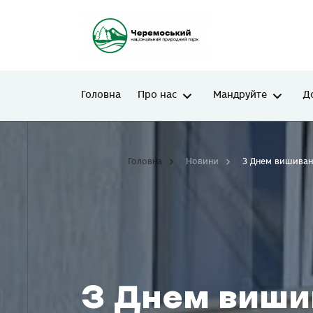
Головна
Про нас
Мандруйте
Д
Головна
Новини
З Днем вишиванк
З Днем виши