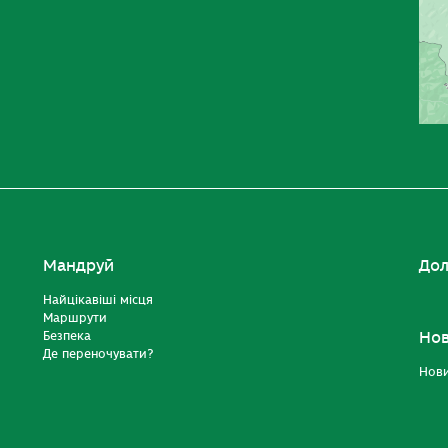
Мандруй
Дол
Найцікавіші місця
Маршрути
Безпека
Но
Де переночувати?
Нов