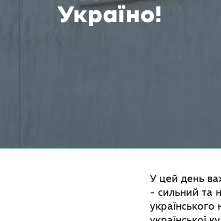
Україно!
У цей день ва
- сильний та 
українського 
української ку