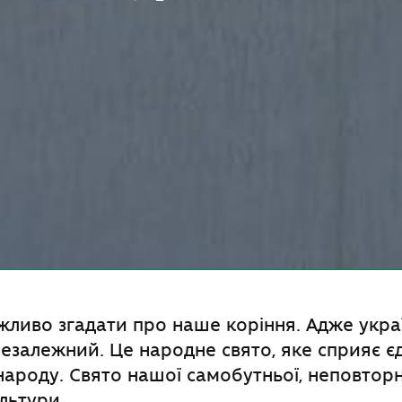
жливо згадати про наше коріння. Адже укра
незалежний. Це народне свято, яке сприяє є
народу. Свято нашої самобутньої, неповторн
льтури.