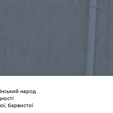
їнський народ
дності
ої, барвистої