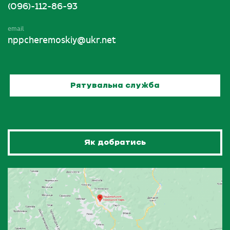
(096)-112-86-93
email
nppcheremoskiy@ukr.net
Рятувальна служба
Як добратись