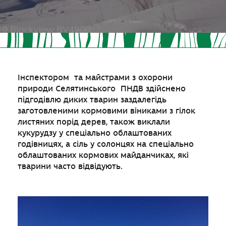
Інспектором та майстрами з охорони
природи Селятинського ПНДВ здійснено
підгодівлю диких тварин заздалегідь
заготовленими кормовими віниками з гілок
листяних порід дерев, також виклали
кукурудзу у спеціально облаштованих
годівницях, а сіль у солонцях на спеціально
облаштованих кормових майданчиках, які
тварини часто відвідують.