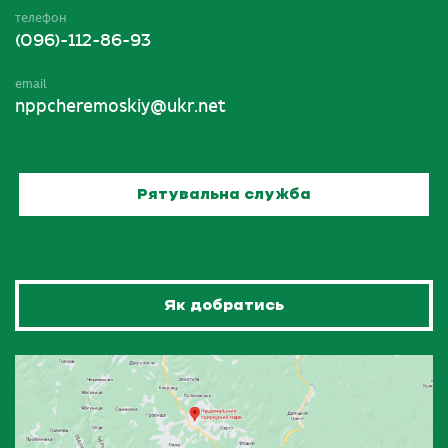
телефон
(096)-112-86-93
email
nppcheremoskiy@ukr.net
Рятувальна служба
Як добратись