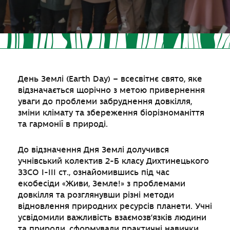
День Землі (Earth Day) – всесвітнє свято, яке
відзначається щорічно з метою привернення
уваги до проблеми забруднення довкілля,
зміни клімату та збереження біорізноманіття
та гармонії в природі.
До відзначення Дня Землі долучився
учнівський колектив 2-Б класу Дихтинецького
ЗЗСО І-ІІІ ст., ознайомившись під час
екобесіди «Живи, Земле!» з проблемами
довкілля та розглянувши різні методи
відновлення природних ресурсів планети. Учні
усвідомили важливість взаємозв’язків людини
та природи, сформували практичні навички